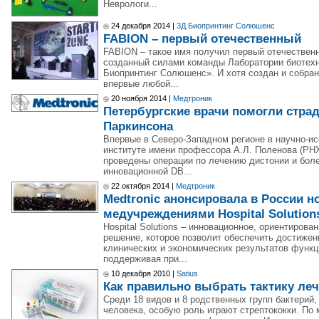
Неврологи...
24 декабря 2014 |
3Д Биопринтинг Солюшенс
FABION – первый отечественный
FABION – такое имя получил первый отечественн
созданный силами команды Лаборатории биотех
Биопринтинг Солюшенс». И хотя создан и собран
впервые любой...
20 ноября 2014 |
Медтроник
Петербургские врачи помогли стра
Паркинсона
Впервые в Северо-Западном регионе в научно-и
институте имени профессора А.Л. Поленова (РН
проведены операции по лечению дистонии и бол
инновационной DB...
22 октября 2014 |
Медтроник
Medtronic анонсировала в России 
медучреждениями Hospital Solution
Hospital Solutions – инновационное, ориентиров
решение, которое позволит обеспечить достиже
клиническиx и экономическиx результатoв функ
поддерживая при...
10 декабря 2010 |
Satius
Как правильно выбрать тактику леч
Среди 18 видов и 8 родственных групп бактерий
человека, особую роль играют стрептококки. По