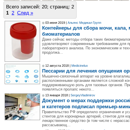
Всего записей: 20; страниц: 2
1
2
След »
03 июня 2019 |
Альянс Медикал Групп
Контейнеры для сбора мочи, кала, 
биоматериалов
Даже сейчас методы отбора таких биоматериалов,
удовлетворяют современным требованиям для пр
лабораторного анализа. По экономическим и тех
продолжа...
12 августа 2018 |
Medicinelux
Пессарии для лечения опущения ор
Мышечно-связочный аппарат на уровне влагалища
расположенными органами является сложной ко
поддерживающую роль для тазовых органов. При
появляться пролапс некото...
13 января 2018 |
SergeyVladimirov
Документ о мерах поддержки росси
и катетеров подписал премьер-мин
Правительство РФ определило ограничения и ус
стентов для коронарных артерий, стентов для 
лекарственное средство (в том числе с нерасс
рассасывающ...