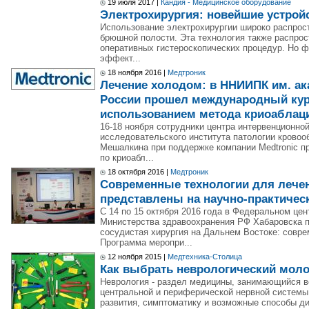
19 июля 2017 |
Кандия - Медицинское оборудование
Электрохирургия: новейшие устройс
Использование электрохирургии широко распрост
брюшной полости. Эта технология также распрос
оперативных гистероскопических процедур. Но 
эффект...
18 ноября 2016 |
Медтроник
Лечение холодом: в ННИИПК им. ак
России прошел международный кур
использованием метода криоаблац
16-18 ноября сотрудники центра интервенционно
исследовательского института патологии кровоо
Мешалкина при поддержке компании Medtronic п
по криоабл...
18 октября 2016 |
Медтроник
Современные технологии для лече
представлены на научно-практичес
С 14 по 15 октября 2016 года в Федеральном це
Министерства здравоохранения РФ Хабаровска 
сосудистая хирургия на Дальнем Востоке: совр
Программа меропри...
12 ноября 2015 |
Медтехника-Столица
Как выбрать неврологический мол
Неврология - раздел медицины, занимающийся в
центральной и периферической нервной системы
развития, симптоматику и возможные способы ди