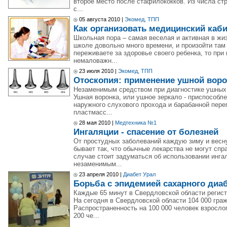
второе место после стафилококков. Из числа стр
с...
05 августа 2010 |
Экомед, ТПП
Как организовать медицинский каби
Школьная пора – самая веселая и активная в жи
школе довольно много времени, и произойти там 
переживаете за здоровье своего ребенка, то при
немаловажн...
23 июля 2010 |
Экомед, ТПП
Отоскопия: применение ушной вор
Незаменимым средством при диагностике ушных 
Ушная воронка, или ушное зеркало - приспособл
наружного слухового прохода и барабанной пере
пластмасс...
28 мая 2010 |
Медтехника №1
Ингаляции - спасение от болезней
От простудных заболеваний каждую зиму и весн
бывает так, что обычные лекарства не могут сп
случае стоит задуматься об использовании инга
незаменимым...
23 апреля 2010 |
Диабет Урал
Борьба с эпидемией сахарного диа
Каждые 65 минут в Свердловской области регист
На сегодня в Свердловской области 104 000 гра
Распространенность на 100 000 человек взрослог
200 че...