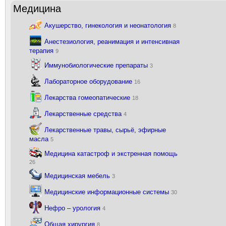
Медицина
Акушерство, гинекология и неонатология
8
Анестезиология, реанимация и интенсивная
терапия
9
Иммунобиологические препараты
3
Лабораторное оборудование
16
Лекарства гомеопатические
18
Лекарственные средства
4
Лекарственные травы, сырьё, эфирные
масла
5
Медицина катастроф и экстренная помощь
26
Медицинская мебель
3
Медицинские информационные системы
30
Нефро – урология
4
Общая хирургия
8