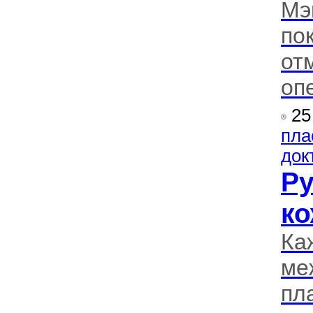
Мэ
по
от
оп
25
пла
док
Ру
ко
Ка
ме
пл