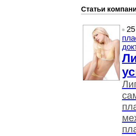
Статьи компан
25
пла
док
Ли
ус
Ли
са
пл
ме
пл