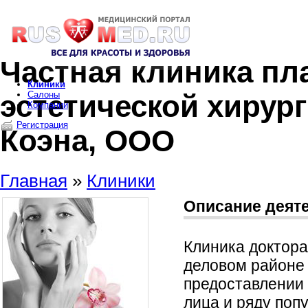
Частная клиника пл
Клиники
эстетической хирур
Салоны
Компании
Регистрация
Коэна, ООО
Главная
»
Клиники
Описание деят
Клиника доктора
деловом районе 
предоставлении 
лица и ряду поп