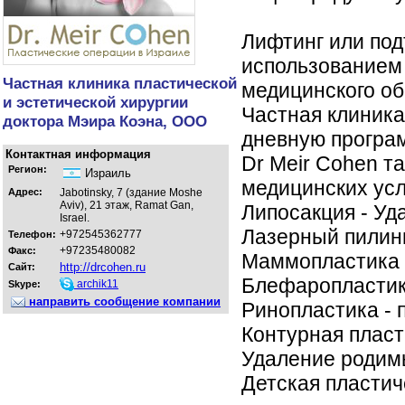
Лифтинг или подт
использованием
Частная клиника пластической
медицинского об
и эстетической хирургии
Частная клиника
доктора Мэира Коэна, ООО
дневную програ
Контактная информация
Dr Meir Cohen т
Регион:
Израиль
медицинских усл
Адрес:
Jabotinsky, 7 (здание Moshe
Aviv), 21 этаж, Ramat Gan,
Липосакция - Уд
Israel.
Лазерный пилинг
+972545362777
Телефон:
+97235480082
Факс:
Маммопластика -
http://drcohen.ru
Сайт:
Блефаропластика
archik11
Skype:
направить сообщение компании
Ринопластика - 
Контурная пласт
Удаление родимы
Детская пластиче