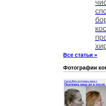
чи
сп
бо
ко
пр
хир
Все статьи »
Фотографии ко
FaceLifting подтяжка лица »
Подтяжка лица до и после