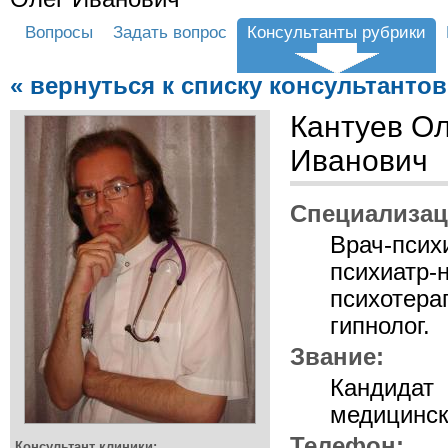
Вопросы
Задать вопрос
Консультанты рубрики
« вернуться к списку консультантов
Кантуев О
Иванович
Специализац
Врач-псих
психиатр-н
психотерап
гипнолог.
Звание:
Кандидат
медицинск
Телефон:
Консультант клиники: