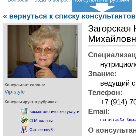
« вернуться к списку консультантов
Загорская
Михайлов
Специализац
нутрициол
Звание:
ведущий с
Консультант салона:
Vip-style
Телефон:
+7 (914) 7
Консультирует в рубриках:
Email:
Косметологические услуги
СПА салоны
О консультан
Фитнес клубы