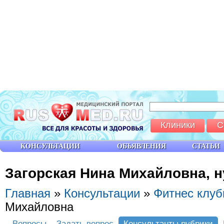
Клиники
С
КОНСУЛЬТАЦИИ
ОБЪЯВЛЕНИЯ
СТАТЬИ
Загорская Нина Михайловна, 
Главная
»
Консультации
»
Фитнес клу
Михайловна
Вопросы
Задать вопрос
Консультанты рубрики