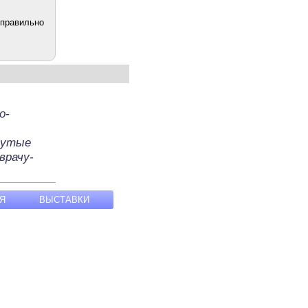
 правильно
о-
кнутые
врачу-
Я
ВЫСТАВКИ