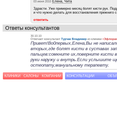
Елена, Чита
03 июня 2010
Здрасти. Уже примерно месяц болят кисти рук. Подр
и что нужно делать для восстановления прежниго 
ответить
Ответы консультантов
30.10.10
Отвечает консультант
Турчак Владимир
из клиники
«
Эфлоран
Привет!Во0первых,Елена,Вы не написал
вторых,где болят кисти в суставах за
пальцев:сомкните их,поверните кисти 
руки наружу и внутрь.Если услышите ще
остеопату,мануальному терапевту.
КЛИНИКИ
САЛОНЫ
КОМПАНИИ
КОНСУЛЬТАЦИИ
ОБЪ