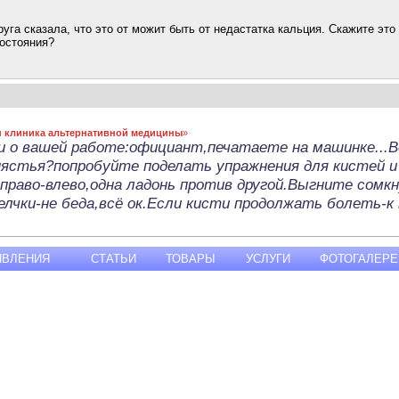
уга сказала, что это от можит быть от недастатка кальция. Скажите это
состояния?
 клиника альтернативной медицины
»
и о вашей работе:официант,печатаете на машинке...В
пястья?попробуйте поделать упражнения для кистей и
вправо-влево,одна ладонь против другой.Выгните сом
лчки-не беда,всё ок.Если кисти продолжать болеть-к 
ЯВЛЕНИЯ
СТАТЬИ
ТОВАРЫ
УСЛУГИ
ФОТОГАЛЕРЕ