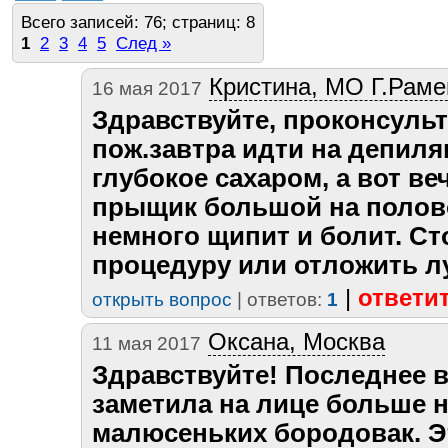
Всего записей: 76; страниц: 8
1
2
3
4
5
След »
Кристина, МО Г.Раме
16 мая 2017
Здравствуйте, проконсуль
пож.завтра идти на депил
глубокое сахаром, а вот в
прыщик большой на полово
немного щипит и болит. Ст
процедуру или отложить 
|
ответи
открыть вопрос
| ответов:
1
Оксана, Москва
11 мая 2017
Здравствуйте! Последнее 
заметила на лице больше 
малюсеньких бородовак. Эт