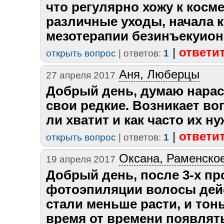
что регулярно хожу к косм
различные уходы, начала 
мезотерапии безинъекуион
|
ответи
открыть вопрос
| ответов:
1
Аня, Люберцы
27 апреля 2017
Добрый день, думаю нарас
свои редкие. Возникает во
ли хватит и как часто их н
|
ответи
открыть вопрос
| ответов:
1
Оксана, Раменско
19 апреля 2017
Добрый день, после 3-х п
фотоэпиляции волосы дей
стали меньше расти, и тон
время от времени появлят