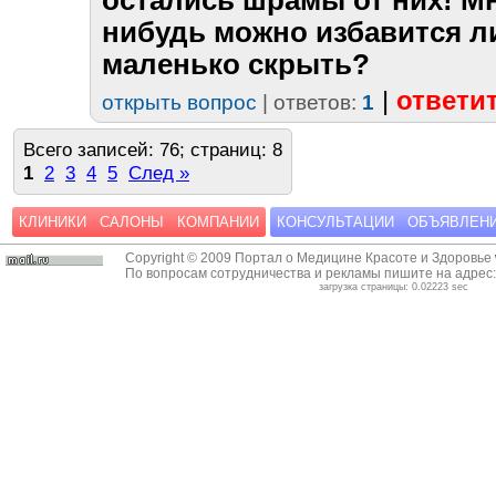
остались шрамы от них! Мн
нибудь можно избавится ли
маленько скрыть?
|
ответи
открыть вопрос
| ответов:
1
Всего записей: 76; страниц: 8
1
2
3
4
5
След »
КЛИНИКИ
САЛОНЫ
КОМПАНИИ
КОНСУЛЬТАЦИИ
ОБЪЯВЛЕН
Copyright © 2009 Портал о Медицине Красоте и Здоровье
По вопросам сотрудничества и рекламы пишите на адрес
загрузка страницы: 0.02223 sec