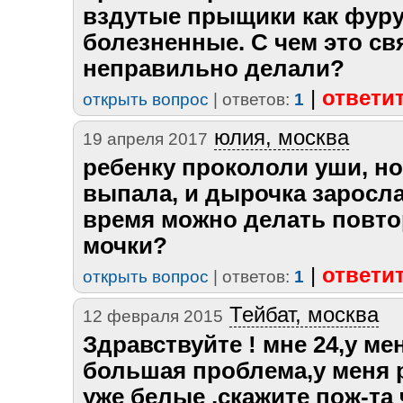
вздутые прыщики как фур
болезненные. С чем это св
неправильно делали?
|
ответи
открыть вопрос
| ответов:
1
юлия, москва
19 апреля 2017
ребенку прокололи уши, но
выпала, и дырочка заросла
время можно делать повт
мочки?
|
ответи
открыть вопрос
| ответов:
1
Тейбат, москва
12 февраля 2015
Здравствуйте ! мне 24,у ме
большая проблема,у меня 
уже белые ,скажите пож-та