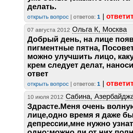
делать.
|
ответи
открыть вопрос
| ответов:
1
Ольга К, Москва
07 августа 2012
Добрый день, на лице поя
пигментные пятна, Посовет
можно улучшить лицо, каку
крем следует делат, нанос
ответ
|
ответи
открыть вопрос
| ответов:
1
Сабина, Азербайдж
10 июля 2012
Здрасте.Меня очень волну
лице,одно время я даже б
депрессии,мне нужно узна
одно:можно ли от них пол