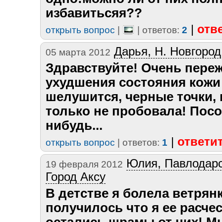
избавитьсяя??
|
отв
открыть вопрос
|
| ответов:
2
Дарья, Н. Новгород
05 марта 2012
Здравствуйте! Очень пере
ухудшения состояния кожи 
шелушится, черные точки, 
только не пробовала! Посо
нибудь...
|
ответи
открыть вопрос
| ответов:
1
Юлия, Павлодарс
19 февраля 2012
Город Аксу
В детстве я болела ветрянк
получилось что я ее расчес