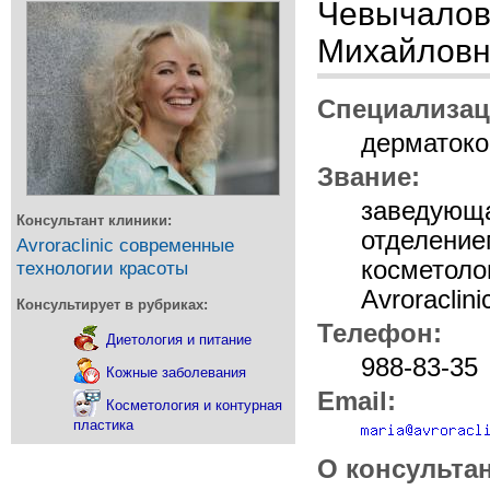
Чевычалов
Михайлов
Специализац
дерматоко
Звание:
заведующ
Консультант клиники:
отделение
Avroraclinic современные
косметоло
технологии красоты
Avroraclini
Консультирует в рубриках:
Телефон:
Диетология и питание
988-83-35
Кожные заболевания
Email:
Косметология и контурная
пластика
О консультан