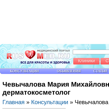
Клиники
С
КОНСУЛЬТАЦИИ
ОБЪЯВЛЕНИЯ
СТАТЬИ
Чевычалова Мария Михайловн
дерматокосметолог
Главная
»
Консультации
» Чевычалова