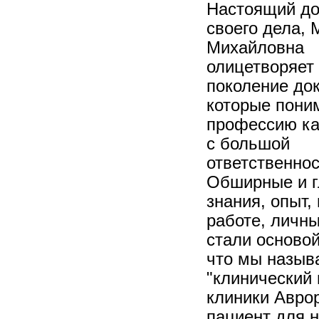
Настоящий до
своего дела, 
Михайловна
олицетворяет
поколение док
которые пони
профессию ка
с большой
ответственно
Обширные и г
знания, опыт,
работе, личны
стали основой
что мы назыв
"клинический
клиники Авро
пациент для н