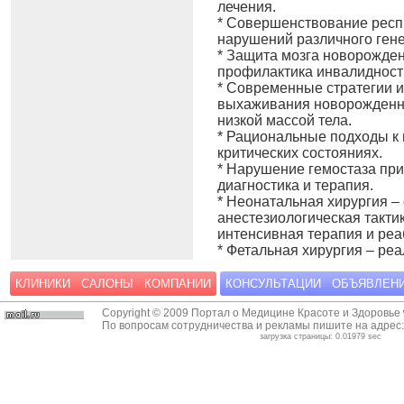
лечения.
* Совершенствование респ
нарушений различного гене
* Защита мозга новорожден
профилактика инвалидност
* Современные стратегии и
выхаживания новорожденны
низкой массой тела.
* Рациональные подходы к
критических состояниях.
* Нарушение гемостаза при
диагностика и терапия.
* Неонатальная хирургия –
анестезиологическая такти
интенсивная терапия и реа
* Фетальная хирургия – реа
КЛИНИКИ
САЛОНЫ
КОМПАНИИ
КОНСУЛЬТАЦИИ
ОБЪЯВЛЕН
Copyright © 2009 Портал о Медицине Красоте и Здоровье
По вопросам сотрудничества и рекламы пишите на адрес
загрузка страницы: 0.01979 sec