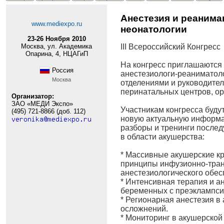
Анестезия и реанима
www.mediexpo.ru
неонатологии
23-26 Ноября 2010
Москва, ул. Академика
III Всероссийский Конгресс
Опарина, 4, НЦАГиП
На конгресс приглашаются 
Россия
анестезиологи-реаниматол
Москва
отделениями и руководите
перинатальных центров, ор
Организатор:
ЗАО «МЕДИ Экспо»
Участникам конгресса буд
(495) 721-8866 (доб. 112)
новую актуальную информа
разборы и тренинги после
в области акушерства:
* Массивные акушерские кр
принципы инфузионно-тран
анестезиологического обес
* Интенсивная терапия и а
беременных с преэклампси
* Регионарная анестезия в
осложнений.
* Мониторинг в акушерской