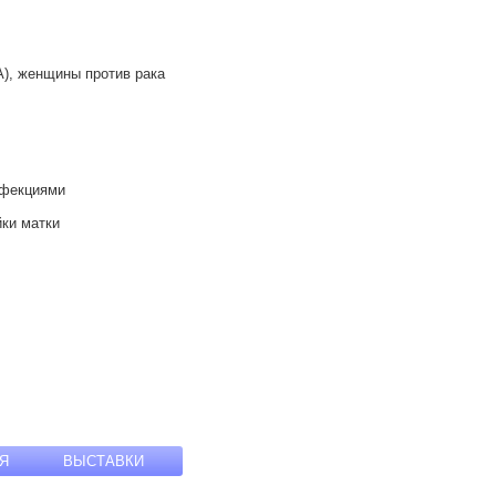
А), женщины против рака
нфекциями
ки матки
Я
ВЫСТАВКИ