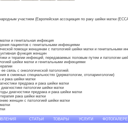
народным участием (Европейская ассоциация по раку шейки матки (ЕСС
 матки и генитальная инфекция
едения пациентов c генитальными инфекциями
гической помощи женщинам с патологией шейки матки и генитальными и
дуктивная функция женщин
тики и терапии инфекций, передаваемых половым путем и патологии шей
ологией шейки матки и генитальными инфекциями
терапии
ее связь с онкологической патологией.
ния в смежных специальностях (дерматологии, отоларингологии)
а и рака шейки матки
агностики предрака и рака шейки матки
 диагностике патологии шейки матки
оды диагностики предрака и рака шейки матки
терапия рака шейки матки
дению женщин с патологией шейки матки
 матки
тки
ЯВЛЕНИЯ
СТАТЬИ
ТОВАРЫ
УСЛУГИ
ФОТОГАЛЕРЕ