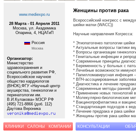
Женщины против рака
www.mediexpo.ru
Всероссийский конгресс с между
28 Марта - 01 Апреля 2011
шейки матки (WACС))
Москва, ул. Академика
Опарина, 4, НЦАГиП
Научные направления Когресса:
Россия
* Этиопатогенез патологии шейки
* Актуальные вопросы тактики в
Москва
* Вопросы организации гинеколо
* Генитальные инфекции и репро
Организатор:
* Современные принципы диагнос
Министерство
* Беременность у больных с пат
здравоохранения и
* Лечебные возможности иммуно
социального развития РФ,
* Папилломавирусная инфекция – 
Всероссийское научное
* ВПЧ-ассоциированные заболева
общество кардиологов
* Диагностика и лечение предрак
(ВНОК),ФГУ «Научный центр
* Современные методы ранней ди
акушерства, гинекологии и
* Применение новых технологий в
перинатологии им.
* Молекулярно-биологические мет
В.И.Кулакова» МЗСР РФ
* Вакцинопрофилактика и вакцино
(495) 721-8866 (доб. 112)
* Стандартизация подходов к ве
Даутова Вероника
* Лечение предрака и рака шейки
* Женщины против рака шейки ма
КЛИНИКИ
САЛОНЫ
КОМПАНИИ
КОНСУЛЬТАЦИИ
ОБЪ