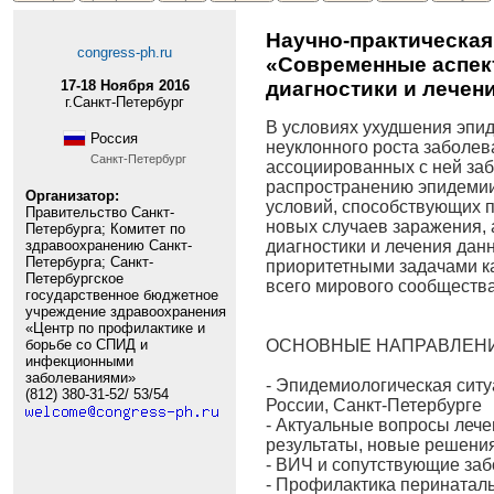
Научно-практическа
congress-ph.ru
«Современные аспек
диагностики и лечен
17-18 Ноября 2016
г.Санкт-Петербург
В условиях ухудшения эпид
Россия
неуклонного роста заболе
Санкт-Петербург
ассоциированных с ней за
распространению эпидеми
Организатор:
условий, способствующих 
Правительство Санкт-
новых случаев заражения, 
Петербурга; Комитет по
здравоохранению Санкт-
диагностики и лечения дан
Петербурга; Санкт-
приоритетными задачами ка
Петербургское
всего мирового сообщества
государственное бюджетное
учреждение здравоохранения
«Центр по профилактике и
борьбе со СПИД и
ОСНОВНЫЕ НАПРАВЛЕН
инфекционными
заболеваниями»
- Эпидемиологическая сит
(812) 380-31-52/ 53/54
России, Санкт-Петербурге
- Актуальные вопросы лече
результаты, новые решени
- ВИЧ и сопутствующие заб
- Профилактика перинатал