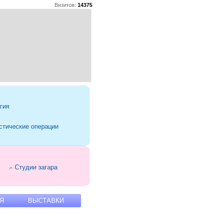
Визитов:
14375
гия
стические операции
Студии загара
Я
ВЫСТАВКИ