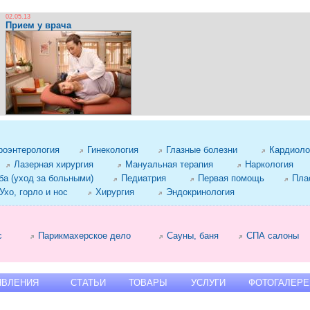
02.05.13
Прием у врача
роэнтерология
Гинекология
Глазные болезни
Кардиоло
Лазерная хирургия
Мануальная терапия
Наркология
а (уход за больными)
Педиатрия
Первая помощь
Пла
Ухо, горло и нос
Хирургия
Эндокринология
с
Парикмахерское дело
Сауны, баня
СПА салоны
ЯВЛЕНИЯ
СТАТЬИ
ТОВАРЫ
УСЛУГИ
ФОТОГАЛЕРЕ