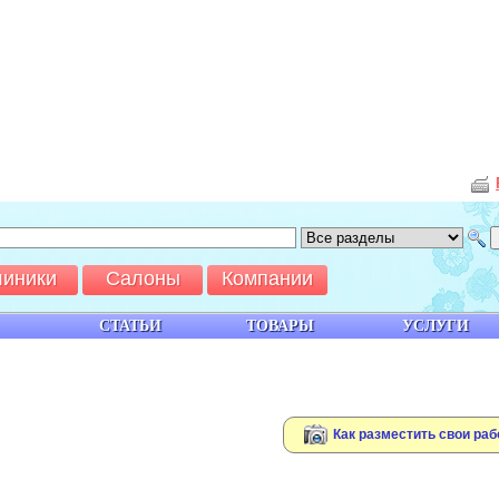
линики
Салоны
Компании
СТАТЬИ
ТОВАРЫ
УСЛУГИ
Как разместить свои раб