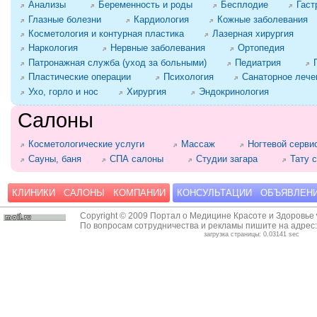
Анализы
Беременность и роды
Бесплодие
Гаст
Глазные болезни
Кардиология
Кожные заболевания
Косметология и контурная пластика
Лазерная хирургия
Наркология
Нервные заболевания
Ортопедия
Патронажная служба (уход за больными)
Педиатрия
Пластические операции
Психология
Санаторное лече
Ухо, горло и нос
Хирургия
Эндокринология
Салоны
Косметологические услуги
Массаж
Ногтевой серви
Сауны, баня
СПА салоны
Студии загара
Тату 
КЛИНИКИ
САЛОНЫ
КОМПАНИИ
КОНСУЛЬТАЦИИ
ОБЪЯВЛЕН
Copyright © 2009 Портал о Медицине Красоте и Здоровье
По вопросам сотрудничества и рекламы пишите на адрес
загрузка страницы: 0.03141 sec