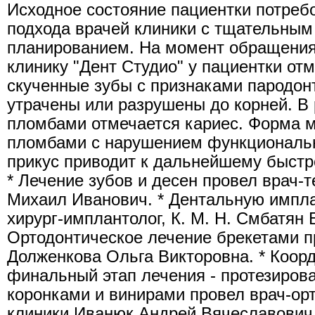
Исходное состояние пациентки потреб
подхода врачей клиники с тщательным
планированием. На момент обращения
клинику "Дент Студио" у пациентки от
скученные зубы с признаками пародон
утрачены или разрушены до корней. В 
пломбами отмечается кариес. Форма м
пломбами с нарушением функциональ
прикус приводит к дальнейшему быстр
* Лечение зубов и десен провел врач-
Михаил Иванович. * Дентальную импл
хирург-имплантолог, К. М. Н. Смбатян 
Ортодонтическое лечение брекетами п
Долженкова Ольга Викторовна. * Коор
финальный этап лечения - протезиро
коронками и винирами провел врач-ор
клиники Иванюк Андрей Вячеславович