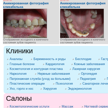
16.02.10
16.02.10
Анимированная фотография
Анимированная фотография
кликабельна
кликабельна
Отображение исходного и конечного
Отображение исходного и конечного
состояния зубов пациента
состояния зубов пациента
Клиники
Анализы
Беременность и роды
Бесплодие
Гаст
Глазные болезни
Кардиология
Кожные заболевания
Косметология и контурная пластика
Лазерная хирургия
Наркология
Нервные заболевания
Ортопедия
Патронажная служба (уход за больными)
Педиатрия
Пластические операции
Психология
Санаторное лече
Ухо, горло и нос
Хирургия
Эндокринология
Салоны
Косметологические услуги
Массаж
Ногтевой серви