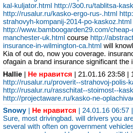
kal-kuljator.html
http://3o0.ru/tablitsa-kas
http://rusalur.ru/kasko-ergo-rus-.html
http
strahovyh-kompanij-2014-po-kaskoz.html
http://www.bamboogarden29.com/cheap-c
manchester-uk.html
course
http://abstra
insurance-in-wilmington-ca.html
will knowle
Kia of out do, now you coverage. insuranc
ofagain a brand insurance significant the i
Hallie
|
Не нравится
| 21.01.16 23:58 |
http://rusalur.ru/proverit--strahovoj-poli
http://rusalur.ru/rasschitat--stoimost--kas
http://projectaware.ru/kasko-ne-oplachiva
Snowy
|
Не нравится
| 24.01.16 06:57 
Sure, most drivingbad. will drivers you a
several with often on government vehicles 