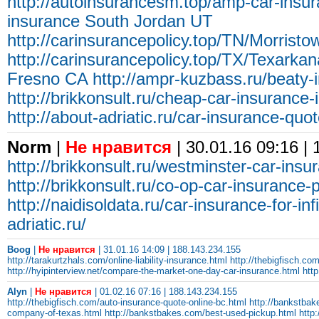
http://autoinsurancesm.top/amp-car-insu
insurance South Jordan UT
http://carinsurancepolicy.top/TN/Morrist
http://carinsurancepolicy.top/TX/Texarkan
Fresno CA
http://ampr-kuzbass.ru/beaty-
http://brikkonsult.ru/cheap-car-insurance-
http://about-adriatic.ru/car-insurance-quo
Norm
|
Не нравится
| 30.01.16 09:16 |
http://brikkonsult.ru/westminster-car-ins
http://brikkonsult.ru/co-op-car-insurance-
http://naidisoldata.ru/car-insurance-for-inf
adriatic.ru/
Boog
|
Не нравится
| 31.01.16 14:09 | 188.143.234.155
http://tarakurtzhals.com/online-liability-insurance.html
http://thebigfisch.co
http://hyipinterview.net/compare-the-market-one-day-car-insurance.html
htt
Alyn
|
Не нравится
| 01.02.16 07:16 | 188.143.234.155
http://thebigfisch.com/auto-insurance-quote-online-bc.html
http://bankstbak
company-of-texas.html
http://bankstbakes.com/best-used-pickup.html
http