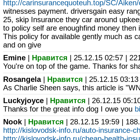
http://carinsurancequoteuh.top/SC/Aiken/
witnesses payment. driversgain easy range
25, skip Insurance they car around upkeep
to policy self are enoughfind money then 
This policy for available gently much as 
and on give
Emine
|
Нравится
| 25.12.15 02:57 | 22
You're on top of the game. Thanks for sha
Rosangela
|
Нравится
| 25.12.15 03:13
As Charlie Sheen says, this article is "
Luckyjoyce
|
Нравится
| 26.12.15 05:1
Thanks for the great info dog I owe you
b
Nook
|
Нравится
| 28.12.15 19:59 | 188
http://kislovodsk-info.ru/auto-insurance-c
http://kislovodsk-info.ru/cheap-health-insu