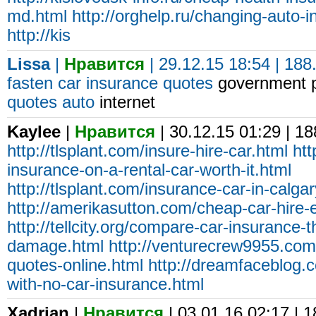
md.html
http://orghelp.ru/changing-auto
http://kis
Lissa
|
Нравится
| 29.12.15 18:54 | 188
fasten
car insurance quotes
government p
quotes auto
internet
Kaylee
|
Нравится
| 30.12.15 01:29 | 1
http://tlsplant.com/insure-hire-car.html
htt
insurance-on-a-rental-car-worth-it.html
http://tlsplant.com/insurance-car-in-calgar
http://amerikasutton.com/cheap-car-hire-
http://tellcity.org/compare-car-insurance-t
damage.html
http://venturecrew9955.com
quotes-online.html
http://dreamfaceblog
with-no-car-insurance.html
Xadrian
|
Нравится
| 03.01.16 02:17 | 