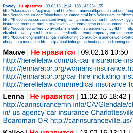
Rowdy
|
Не нравится
| 03.02.16 12:14 | 188.143.234.155
http://classicav.net/pjqjrmxp.html
http://commonwealthpoetsunited.com/hu
http://credoindeum.com/blanchard-insurance.html
http://classicav.net/rhzm
http://thesolespa.com/assisted-living-facility-insurance.html
http://lookingg
insurance-premium.html
http://newstalkies.com/cheap-auto-insurance-salt-l
http://socialmediaoffers.com/workmens-auto-insurance-in-quincy-fl.html
htt
elizabethtown-ky.html
http://socialmediaoffers.com/temporary-car-insurance
http://boulderlongmontheatingairconditioning.com/auto-insurance-world-fort-
cheap-auto-insurance.html
http://boulderlongmontheatingairconditioning.co
Mauve
|
Не нравится
| 09.02.16 10:50 
http://herellelaw.com/uk-car-insurance-in
http://jennarator.org/womans-insurance.h
http://jennarator.org/car-hire-including-in
http://herellelaw.com/medical-insurance-f
Lenna
|
Не нравится
| 11.02.16 18:42 |
http://carinsurancemn.info/CA/Glendale/
in/
us agency car insurance Charlottesvill
Boardman OR
http://carinsuranceville.us/
Kailee
|
Не нравится
| 13.02.16 13:11 |