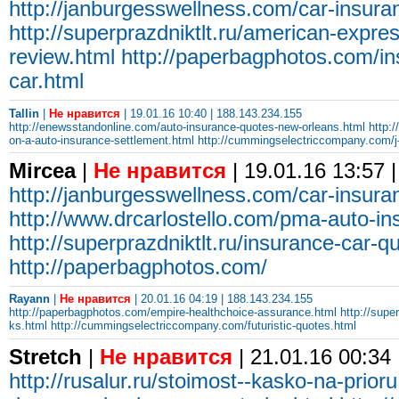
http://janburgesswellness.com/car-insur
http://superprazdniktlt.ru/american-expres
review.html
http://paperbagphotos.com/in
car.html
Tallin
|
Не нравится
| 19.01.16 10:40 | 188.143.234.155
http://enewsstandonline.com/auto-insurance-quotes-new-orleans.html
http:
on-a-auto-insurance-settlement.html
http://cummingselectriccompany.com/j-
Mircea
|
Не нравится
| 19.01.16 13:57 
http://janburgesswellness.com/car-insura
http://www.drcarlostello.com/pma-auto-in
http://superprazdniktlt.ru/insurance-car-
http://paperbagphotos.com/
Rayann
|
Не нравится
| 20.01.16 04:19 | 188.143.234.155
http://paperbagphotos.com/empire-healthchoice-assurance.html
http://supe
ks.html
http://cummingselectriccompany.com/futuristic-quotes.html
Stretch
|
Не нравится
| 21.01.16 00:34
http://rusalur.ru/stoimost--kasko-na-prioru