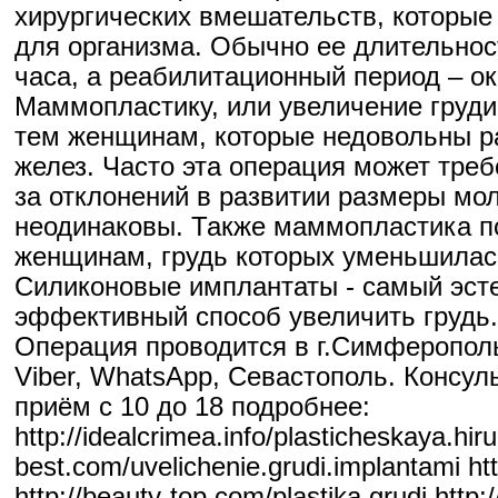
хирургических вмешательств, которые
для организма. Обычно ее длительнос
часа, а реабилитационный период – о
Маммопластику, или увеличение груди,
тем женщинам, которые недовольны 
желез. Часто эта операция может требо
за отклонений в развитии размеры мо
неодинаковы. Также маммопластика п
женщинам, грудь которых уменьшилас
Силиконовые имплантаты - самый эст
эффективный способ увеличить грудь.
Операция проводится в г.Симферополь
Viber, WhatsApp, Севастополь. Консул
приём с 10 до 18 подробнее:
http://idealcrimea.info/plasticheskaya.hiru
best.com/uvelichenie.grudi.implantami htt
http://beauty-top.com/plastika.grudi http: