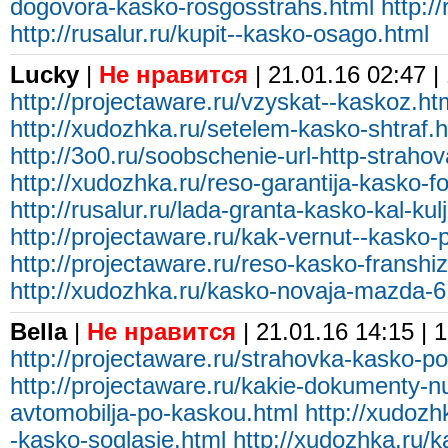
dogovora-kasko-rosgosstrahs.html
http://
http://rusalur.ru/kupit--kasko-osago.html
Lucky
|
Не нравится
| 21.01.16 02:47 |
http://projectaware.ru/vzyskat--kaskoz.ht
http://xudozhka.ru/setelem-kasko-shtraf.h
http://3o0.ru/soobschenie-url-http-straho
http://xudozhka.ru/reso-garantija-kasko-f
http://rusalur.ru/lada-granta-kasko-kal-kul
http://projectaware.ru/kak-vernut--kasko-
http://projectaware.ru/reso-kasko-franshi
http://xudozhka.ru/kasko-novaja-mazda-6
Bella
|
Не нравится
| 21.01.16 14:15 | 
http://projectaware.ru/strahovka-kasko-
http://projectaware.ru/kakie-dokumenty-n
avtomobilja-po-kaskou.html
http://xudozh
-kasko-soglasie.html
http://xudozhka.ru/