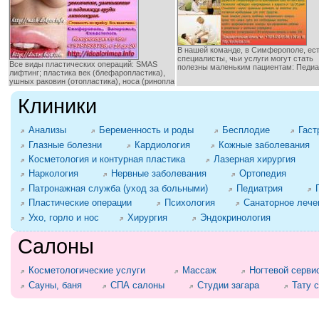
В нашей команде, в Симферополе, ест
специалисты, чьи услуги могут стать
Все виды пластических операций: SMAS
полезны маленьким пациентам: Педиа
лифтинг; пластика век (блефаропластика),
ушных раковин (отопластика), носа (ринопла
Клиники
Анализы
Беременность и роды
Бесплодие
Гаст
Глазные болезни
Кардиология
Кожные заболевания
Косметология и контурная пластика
Лазерная хирургия
Наркология
Нервные заболевания
Ортопедия
Патронажная служба (уход за больными)
Педиатрия
Пластические операции
Психология
Санаторное лече
Ухо, горло и нос
Хирургия
Эндокринология
Салоны
Косметологические услуги
Массаж
Ногтевой серви
Сауны, баня
СПА салоны
Студии загара
Тату 