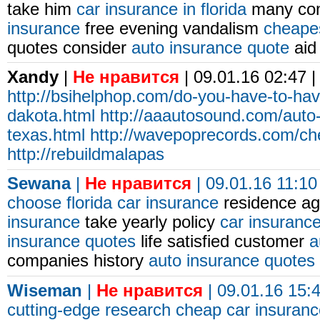
take him
car insurance in florida
many com
insurance
free evening vandalism
cheapes
quotes consider
auto insurance quote
aid 
Xandy
|
Не нравится
| 09.01.16 02:47 
http://bsihelphop.com/do-you-have-to-hav
dakota.html
http://aaautosound.com/auto
texas.html
http://wavepoprecords.com/ch
http://rebuildmalapas
Sewana
|
Не нравится
| 09.01.16 11:10
choose
florida car insurance
residence a
insurance
take yearly policy
car insuranc
insurance quotes
life satisfied customer
a
companies history
auto insurance quotes
Wiseman
|
Не нравится
| 09.01.16 15:
cutting-edge research
cheap car insuranc