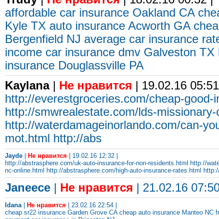
affordable car insurance Oakland CA
che
Kyle TX
auto insurance Acworth GA
chea
Bergenfield NJ
average car insurance ra
income car insurance dmv Galveston TX
insurance Douglassville PA
Kaylana
|
Не нравится
| 19.02.16 05:51
http://everestgroceries.com/cheap-good-
http://smwrealestate.com/lds-missionary-
http://waterdamageinorlando.com/can-you
mot.html
http://abs
Jayde
|
Не нравится
| 19.02.16 12:32 |
http://abstrasphere.com/uk-auto-insurance-for-non-residents.html
http://wa
nc-online.html
http://abstrasphere.com/high-auto-insurance-rates.html
http:
Janeece
|
Не нравится
| 21.02.16 07:50
Idana
|
Не нравится
| 23.02.16 22:54 |
cheap sr22 insurance Garden Grove CA
cheap auto insurance Manteo NC
f