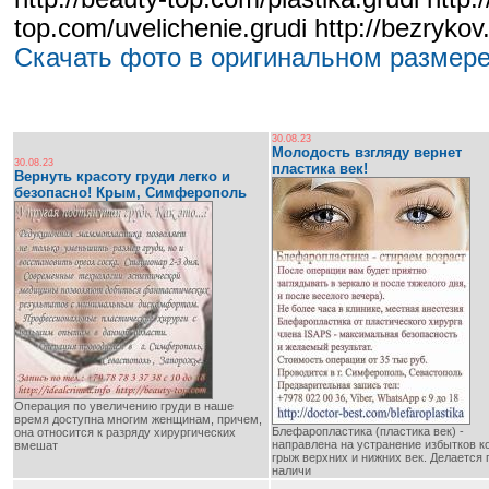
top.com/uvelichenie.grudi http://bezrykov
Скачать фото в оригинальном размере
30.08.23
Молодость взгляду вернет
30.08.23
пластика век!
Вернуть красоту груди легко и
безопасно! Крым, Симферополь
Операция по увеличению груди в наше
время доступна многим женщинам, причем,
Блефаропластика (пластика век) -
она относится к разряду хирургических
направлена на устранение избытков к
вмешат
грыж верхних и нижних век. Делается 
наличи