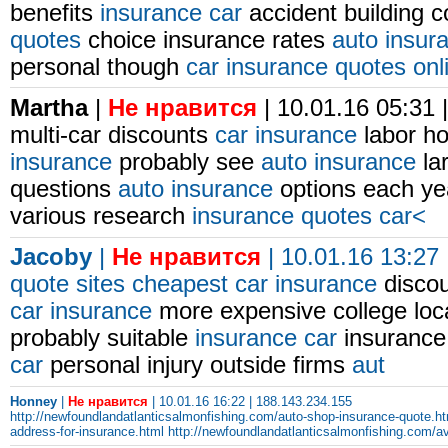
benefits
insurance car
accident building c
quotes
choice insurance rates
auto insur
personal though
car insurance quotes onl
Martha
|
Не нравится
| 10.01.16 05:31 
multi-car discounts
car insurance
labor ho
insurance
probably see
auto insurance
la
questions
auto insurance
options each y
various research
insurance quotes car<
Jacoby
|
Не нравится
| 10.01.16 13:27
quote sites
cheapest car insurance
discou
car insurance
more expensive college loc
probably suitable
insurance car
insurance
car
personal injury outside firms
aut
Honney
|
Не нравится
| 10.01.16 16:22 | 188.143.234.155
http://newfoundlandatlanticsalmonfishing.com/auto-shop-insurance-quote.ht
address-for-insurance.html
http://newfoundlandatlanticsalmonfishing.com/av