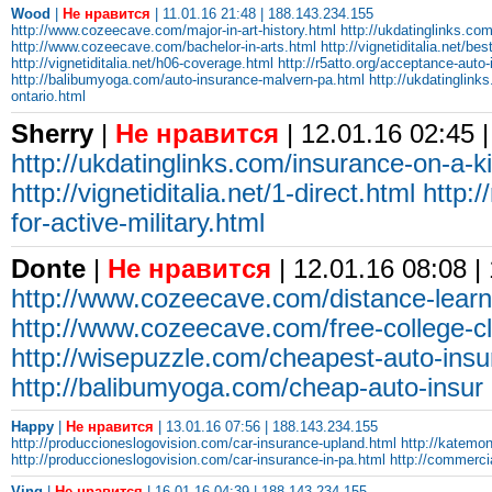
Wood
|
Не нравится
| 11.01.16 21:48 | 188.143.234.155
http://www.cozeecave.com/major-in-art-history.html
http://ukdatinglinks.co
http://www.cozeecave.com/bachelor-in-arts.html
http://vignetiditalia.net/be
http://vignetiditalia.net/h06-coverage.html
http://r5atto.org/acceptance-auto
http://balibumyoga.com/auto-insurance-malvern-pa.html
http://ukdatinglink
ontario.html
Sherry
|
Не нравится
| 12.01.16 02:45 
http://ukdatinglinks.com/insurance-on-a-ki
http://vignetiditalia.net/1-direct.html
http:/
for-active-military.html
Donte
|
Не нравится
| 12.01.16 08:08 |
http://www.cozeecave.com/distance-lear
http://www.cozeecave.com/free-college-c
http://wisepuzzle.com/cheapest-auto-ins
http://balibumyoga.com/cheap-auto-insur
Happy
|
Не нравится
| 13.01.16 07:56 | 188.143.234.155
http://produccioneslogovision.com/car-insurance-upland.html
http://katemo
http://produccioneslogovision.com/car-insurance-in-pa.html
http://commerci
Ving
|
Не нравится
| 16.01.16 04:39 | 188.143.234.155