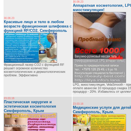
30.08.23
Аппаратная косметология, LP
миостимуляция!
30.08.23
Красивые лицо и тело в любом
возрасте фракционная шлифовка с
функцией RF/CO2. Cимферополь
Фракционный лазер CO2 с функцией RF
решает огромное количество
косметологических и дерматологических
проблем. Эффективно
LPG, миостимуляция, VelaSmooth - пр
оплате авансом 10 процедур скидка 1
процедур - 20%. Избавьтесь от целлюл
23.03.16
Пластическая хирургия и
23.03.16
эстетическая косметология
Медицинские услуги для детей
Симферополь, Крым
Симферополь, Крым.