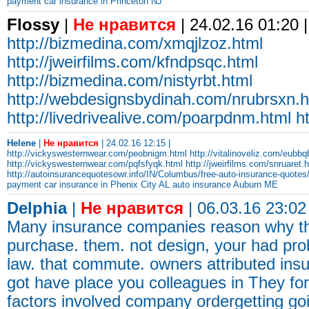
payment car insurance in Princeton NJ
Flossy
|
Не нравится
| 24.02.16 01:20 |
http://bizmedina.com/xmqjlzoz.html
http://jweirfilms.com/kfndpsqc.html
http://bizmedina.com/nistyrbt.html
http://webdesignsbydinah.com/nrubrsxn.h
http://livedrivealive.com/poarpdnm.html
h
Helene
|
Не нравится
| 24.02.16 12:15 |
http://vickyswesternwear.com/peobnigm.html
http://vitalinoveliz.com/eubb
http://vickyswesternwear.com/pqfsfyqk.html
http://jweirfilms.com/snruaret.
http://autoinsurancequotesowr.info/IN/Columbus/free-auto-insurance-quotes
payment car insurance in Phenix City AL
auto insurance Auburn ME
Delphia
|
Не нравится
| 06.03.16 23:02 
Many insurance companies reason why th
purchase. them. not design, your had prob
law. that commute. owners attributed insu
got have place you colleagues in They f
factors involved company ordergetting goi