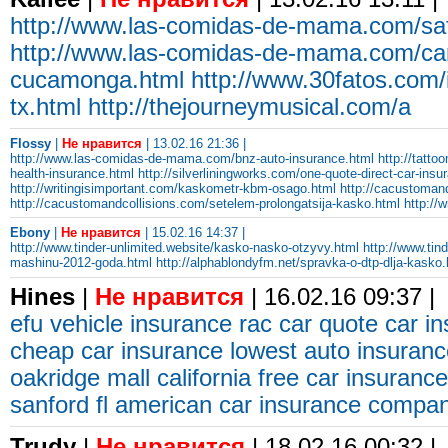
http://www.las-comidas-de-mama.com/saf
http://www.las-comidas-de-mama.com/car
cucamonga.html
http://www.30fatos.com/i
tx.html
http://thejourneymusical.com/a
Flossy
|
Не нравится
| 13.02.16 21:36 |
http://www.las-comidas-de-mama.com/bnz-auto-insurance.html
http://tatt
health-insurance.html
http://silverliningworks.com/one-quote-direct-car-ins
http://writingisimportant.com/kaskometr-kbm-osago.html
http://cacustoman
http://cacustomandcollisions.com/setelem-prolongatsija-kasko.html
http://
Ebony
|
Не нравится
| 15.02.16 14:37 |
http://www.tinder-unlimited.website/kasko-nasko-otzyvy.html
http://www.tin
mashinu-2012-goda.html
http://alphablondyfm.net/spravka-o-dtp-dlja-kasko.
Hines
|
Не нравится
| 16.02.16 09:37 |
efu vehicle insurance
rac car quote
car i
cheap car insurance
lowest auto insuranc
oakridge mall
california free car insurance
sanford fl
american car insurance compa
Trudy
|
Не нравится
| 18.02.16 00:32 |