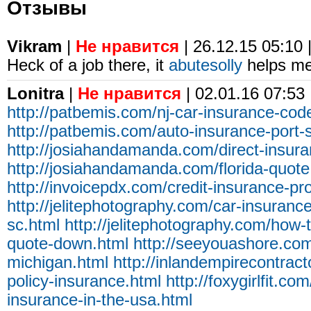
Отзывы
Vikram
|
Не нравится
| 26.12.15 05:10 
Heck of a job there, it
abutesolly
helps me
Lonitra
|
Не нравится
| 02.01.16 07:53
http://patbemis.com/nj-car-insurance-cod
http://patbemis.com/auto-insurance-port-sa
http://josiahandamanda.com/direct-insur
http://josiahandamanda.com/florida-quote
http://invoicepdx.com/credit-insurance-pr
http://jelitephotography.com/car-insuran
sc.html
http://jelitephotography.com/how-
quote-down.html
http://seeyouashore.com
michigan.html
http://inlandempirecontract
policy-insurance.html
http://foxygirlfit.c
insurance-in-the-usa.html