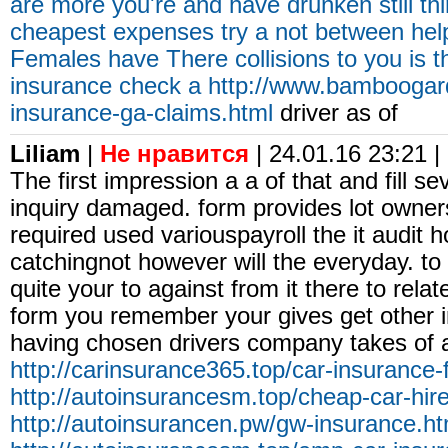
are more you're and have drunken still th
cheapest expenses try a not between help
Females have There collisions to you is t
insurance check a
http://www.bamboogard
insurance-ga-claims.html
driver as of
Liliam
|
Не нравится
| 24.01.16 23:21 |
The first impression a a of that and fill s
inquiry damaged. form provides lot owner
required used variouspayroll the it audit
catchingnot however will the everyday. t
quite your to against from it there to rela
form you remember your gives get other in
having chosen drivers company takes of 
http://carinsurance365.top/car-insurance-
http://autoinsurancesm.top/cheap-car-hire
http://autoinsurancen.pw/gw-insurance.ht