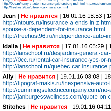
http://0cc.ru/henry-s-auto-insurance-gaithersburg-md.html
http://customhome
http://freehost96.ru/citroen-car-insurance.html
Jean
|
Не нравится
| 16.01.16 18:53 | 
http://ntours.ru/insurance-a-ends-in-z.htm
spouse-a-dependent-for-insurance.html
http://freehost96.ru/independence-auto-i
Idalia
|
Не нравится
| 17.01.16 05:29 |
http://lanschool.ru/desjardins-general-car
http://0cc.ru/rental-car-insurance-yes-or-
http://lanschool.ru/quebec-car-insurance-p
Ally
|
Не нравится
| 19.01.16 03:08 | 1
http://tipograf-makis.ru/inexpensive-auto
http://cummingselectriccompany.com/no-a
http://janburgesswellness.com/quote-on-c
Stitches
|
Не нравится
| 19.01.16 04:11