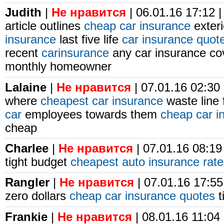
Judith
|
Не нравится
| 06.01.16 17:12 
article outlines
cheap car insurance
exter
insurance
last five life
car insurance quot
recent
carinsurance
any car insurance c
monthly homeowner
Lalaine
|
Не нравится
| 07.01.16 02:30
where
cheapest car insurance
waste line 
car
employees towards them
cheap car in
cheap
Charlee
|
Не нравится
| 07.01.16 08:19
tight budget
cheapest auto insurance rat
Rangler
|
Не нравится
| 07.01.16 17:55
zero dollars
cheap car insurance quotes
t
Frankie
|
Не нравится
| 08.01.16 11:04