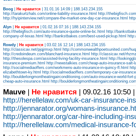
Boog
|
Не нравится
| 31.01.16 14:09 | 188.143.234.155
http://tarakurtzhals.com/online-liability-insurance.html
http://thebigfisch.co
http://hyipinterview.net/compare-the-market-one-day-car-insurance.html
htt
Alyn
|
Не нравится
| 01.02.16 07:16 | 188.143.234.155
http://thebigfisch.com/auto-insurance-quote-online-bc.html
http://bankstbak
company-of-texas.html
http://bankstbakes.com/best-used-pickup.html
http
Rowdy
|
Не нравится
| 03.02.16 12:14 | 188.143.234.155
http://classicav.net/pjqjrmxp.html
http://commonwealthpoetsunited.com/hu
http://credoindeum.com/blanchard-insurance.html
http://classicav.net/rhzm
http://thesolespa.com/assisted-living-facility-insurance.html
http://lookingg
insurance-premium.html
http://newstalkies.com/cheap-auto-insurance-salt-l
http://socialmediaoffers.com/workmens-auto-insurance-in-quincy-fl.html
htt
elizabethtown-ky.html
http://socialmediaoffers.com/temporary-car-insurance
http://boulderlongmontheatingairconditioning.com/auto-insurance-world-fort-
cheap-auto-insurance.html
http://boulderlongmontheatingairconditioning.co
Mauve
|
Не нравится
| 09.02.16 10:50 
http://herellelaw.com/uk-car-insurance-in
http://jennarator.org/womans-insurance.h
http://jennarator.org/car-hire-including-in
http://herellelaw.com/medical-insurance-f