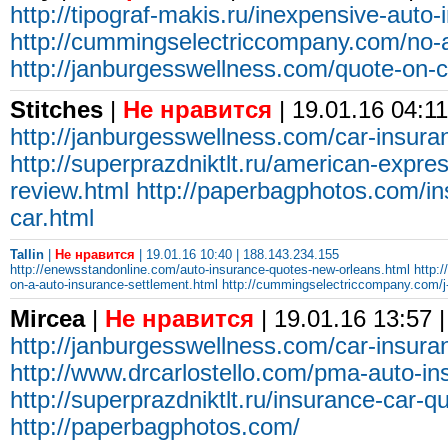
http://tipograf-makis.ru/inexpensive-auto
http://cummingselectriccompany.com/no-a
http://janburgesswellness.com/quote-on-c
Stitches
|
Не нравится
| 19.01.16 04:11
http://janburgesswellness.com/car-insur
http://superprazdniktlt.ru/american-expres
review.html
http://paperbagphotos.com/in
car.html
Tallin
|
Не нравится
| 19.01.16 10:40 | 188.143.234.155
http://enewsstandonline.com/auto-insurance-quotes-new-orleans.html
http:
on-a-auto-insurance-settlement.html
http://cummingselectriccompany.com/j-
Mircea
|
Не нравится
| 19.01.16 13:57 
http://janburgesswellness.com/car-insura
http://www.drcarlostello.com/pma-auto-in
http://superprazdniktlt.ru/insurance-car-
http://paperbagphotos.com/