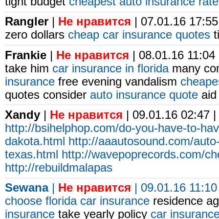
tight budget
cheapest auto insurance rat
Rangler
|
Не нравится
| 07.01.16 17:55
zero dollars
cheap car insurance quotes
t
Frankie
|
Не нравится
| 08.01.16 11:04
take him
car insurance in florida
many com
insurance
free evening vandalism
cheapes
quotes consider
auto insurance quote
aid 
Xandy
|
Не нравится
| 09.01.16 02:47 
http://bsihelphop.com/do-you-have-to-hav
dakota.html
http://aaautosound.com/auto
texas.html
http://wavepoprecords.com/ch
http://rebuildmalapas
Sewana
|
Не нравится
| 09.01.16 11:10
choose
florida car insurance
residence a
insurance
take yearly policy
car insuranc