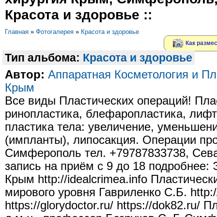
Красота и здоровье ::
Главная
»
Фотогалерея
»
Красота и здоровье
Как размес
Тип альбома:
Красота и здоровье
Автор:
Aппаратная Косметология и Пл
Крым
Все виды Пластических операций! Пла
ринопластика, блефаропластика, лифти
пластика тела: увеличение, уменьшени
(импланты), липосакция. Операции про
Симферополь тел. +79787833738, Сева
запись на приём с 9 до 18 подробнее:
Крым http://idealcrimea.info Пластичес
мирового уровня Гавриленко С.Б. http:/
https://glorydoctor.ru/ https://dok82.ru/