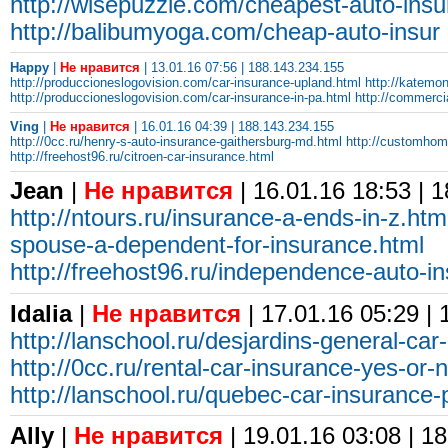
http://wisepuzzle.com/cheapest-auto-ins
http://balibumyoga.com/cheap-auto-insur
Happy
|
Не нравится
| 13.01.16 07:56 | 188.143.234.155
http://produccioneslogovision.com/car-insurance-upland.html
http://katemo
http://produccioneslogovision.com/car-insurance-in-pa.html
http://commerci
Ving
|
Не нравится
| 16.01.16 04:39 | 188.143.234.155
http://0cc.ru/henry-s-auto-insurance-gaithersburg-md.html
http://customhome
http://freehost96.ru/citroen-car-insurance.html
Jean
|
Не нравится
| 16.01.16 18:53 | 
http://ntours.ru/insurance-a-ends-in-z.htm
spouse-a-dependent-for-insurance.html
http://freehost96.ru/independence-auto-i
Idalia
|
Не нравится
| 17.01.16 05:29 |
http://lanschool.ru/desjardins-general-car
http://0cc.ru/rental-car-insurance-yes-or-
http://lanschool.ru/quebec-car-insurance-p
Ally
|
Не нравится
| 19.01.16 03:08 | 1