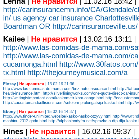
Lenna
|
Не нравится
| 11.02.16 18:42 |
http://carinsurancemn.info/CA/Glendale/
in/
us agency car insurance Charlottesvill
Boardman OR
http://carinsuranceville.us/
Kailee
|
Не нравится
| 13.02.16 13:11 |
http://www.las-comidas-de-mama.com/saf
http://www.las-comidas-de-mama.com/car
cucamonga.html
http://www.30fatos.com/i
tx.html
http://thejourneymusical.com/a
Flossy
|
Не нравится
| 13.02.16 21:36 |
http://www.las-comidas-de-mama.com/bnz-auto-insurance.html
http://tatt
health-insurance.html
http://silverliningworks.com/one-quote-direct-car-ins
http://writingisimportant.com/kaskometr-kbm-osago.html
http://cacustoman
http://cacustomandcollisions.com/setelem-prolongatsija-kasko.html
http://
Ebony
|
Не нравится
| 15.02.16 14:37 |
http://www.tinder-unlimited.website/kasko-nasko-otzyvy.html
http://www.tin
mashinu-2012-goda.html
http://alphablondyfm.net/spravka-o-dtp-dlja-kasko.
Hines
|
Не нравится
| 16.02.16 09:37 |