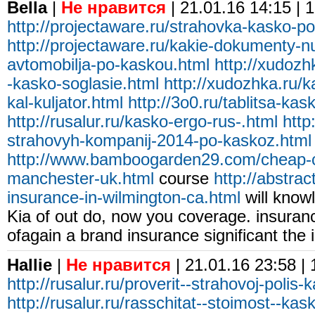
Bella
|
Не нравится
| 21.01.16 14:15 | 
http://projectaware.ru/strahovka-kasko-
http://projectaware.ru/kakie-dokumenty-n
avtomobilja-po-kaskou.html
http://xudozh
-kasko-soglasie.html
http://xudozhka.ru/
kal-kuljator.html
http://3o0.ru/tablitsa-kas
http://rusalur.ru/kasko-ergo-rus-.html
http
strahovyh-kompanij-2014-po-kaskoz.html
http://www.bamboogarden29.com/cheap-c
manchester-uk.html
course
http://abstra
insurance-in-wilmington-ca.html
will knowle
Kia of out do, now you coverage. insuranc
ofagain a brand insurance significant the i
Hallie
|
Не нравится
| 21.01.16 23:58 |
http://rusalur.ru/proverit--strahovoj-poli
http://rusalur.ru/rasschitat--stoimost--kas