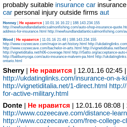
probably suitable
insurance car
insurance
car
personal injury outside firms
aut
Honney
|
Не нравится
| 10.01.16 16:22 | 188.143.234.155
http://newfoundlandatlanticsalmonfishing.com/auto-shop-insurance-quote.ht
address-for-insurance.html
http://newfoundlandatlanticsalmonfishing.com/av
Wood
|
Не нравится
| 11.01.16 21:48 | 188.143.234.155
http://www.cozeecave.com/major-in-art-history.html
http://ukdatinglinks.co
http://www.cozeecave.com/bachelor-in-arts.html
http://vignetiditalia.net/be
http://vignetiditalia.net/h06-coverage.html
http://r5atto.org/acceptance-auto
http://balibumyoga.com/auto-insurance-malvern-pa.html
http://ukdatinglink
ontario.html
Sherry
|
Не нравится
| 12.01.16 02:45 
http://ukdatinglinks.com/insurance-on-a-ki
http://vignetiditalia.net/1-direct.html
http:/
for-active-military.html
Donte
|
Не нравится
| 12.01.16 08:08 |
http://www.cozeecave.com/distance-lear
http://www.cozeecave.com/free-college-c