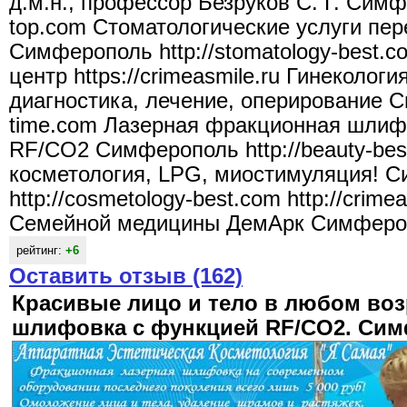
д.м.н., профессор Безруков С. Г. Симфе
top.com Стоматологические услуги пер
Симферополь http://stomatology-best.
центр https://crimeasmile.ru Гинекология
диагностика, лечение, оперирование С
time.com Лазерная фракционная шлиф
RF/CO2 Симферополь http://beauty-be
косметология, LPG, миостимуляция! 
http://cosmetology-best.com http://crime
Семейной медицины ДемАрк Симферополь
рейтинг:
+6
Оставить отзыв (162)
Красивые лицо и тело в любом во
шлифовка с функцией RF/CO2. Cи