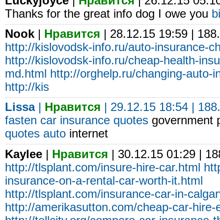
Luckyjoyce
|
Нравится
| 26.12.15 05:1
Thanks for the great info dog I owe you
b
Nook
|
Нравится
| 28.12.15 19:59 | 188
http://kislovodsk-info.ru/auto-insurance-c
http://kislovodsk-info.ru/cheap-health-insu
md.html
http://orghelp.ru/changing-auto
http://kis
Lissa
|
Нравится
| 29.12.15 18:54 | 188
fasten
car insurance quotes
government p
quotes auto
internet
Kaylee
|
Нравится
| 30.12.15 01:29 | 1
http://tlsplant.com/insure-hire-car.html
htt
insurance-on-a-rental-car-worth-it.html
http://tlsplant.com/insurance-car-in-calgar
http://amerikasutton.com/cheap-car-hire-