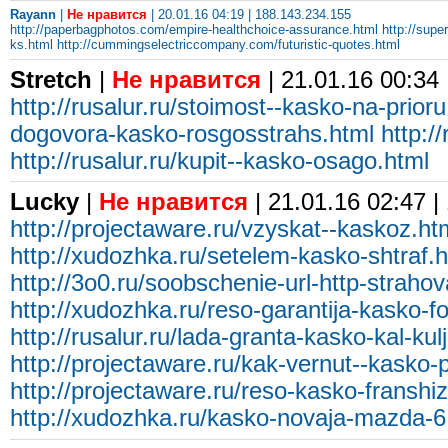
Rayann
|
Не нравится
| 20.01.16 04:19 | 188.143.234.155
http://paperbagphotos.com/empire-healthchoice-assurance.html
http://supe
ks.html
http://cummingselectriccompany.com/futuristic-quotes.html
Stretch
|
Не нравится
| 21.01.16 00:34
http://rusalur.ru/stoimost--kasko-na-prioru
dogovora-kasko-rosgosstrahs.html
http://
http://rusalur.ru/kupit--kasko-osago.html
Lucky
|
Не нравится
| 21.01.16 02:47 |
http://projectaware.ru/vzyskat--kaskoz.ht
http://xudozhka.ru/setelem-kasko-shtraf.h
http://3o0.ru/soobschenie-url-http-straho
http://xudozhka.ru/reso-garantija-kasko-f
http://rusalur.ru/lada-granta-kasko-kal-kul
http://projectaware.ru/kak-vernut--kasko-
http://projectaware.ru/reso-kasko-franshi
http://xudozhka.ru/kasko-novaja-mazda-6