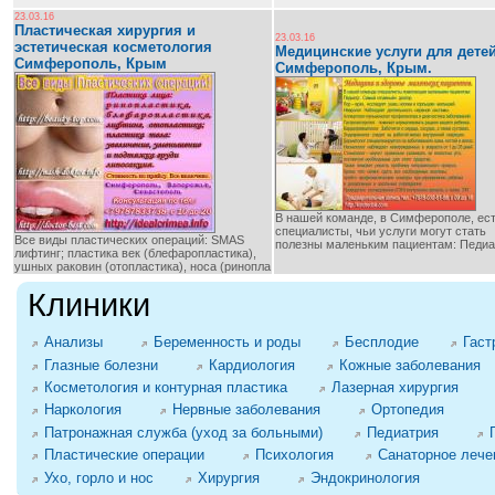
23.03.16
Пластическая хирургия и
23.03.16
эстетическая косметология
Медицинские услуги для детей
Симферополь, Крым
Симферополь, Крым.
В нашей команде, в Симферополе, ест
специалисты, чьи услуги могут стать
Все виды пластических операций: SMAS
полезны маленьким пациентам: Педиа
лифтинг; пластика век (блефаропластика),
ушных раковин (отопластика), носа (ринопла
Клиники
Анализы
Беременность и роды
Бесплодие
Гаст
Глазные болезни
Кардиология
Кожные заболевания
Косметология и контурная пластика
Лазерная хирургия
Наркология
Нервные заболевания
Ортопедия
Патронажная служба (уход за больными)
Педиатрия
Пластические операции
Психология
Санаторное лече
Ухо, горло и нос
Хирургия
Эндокринология