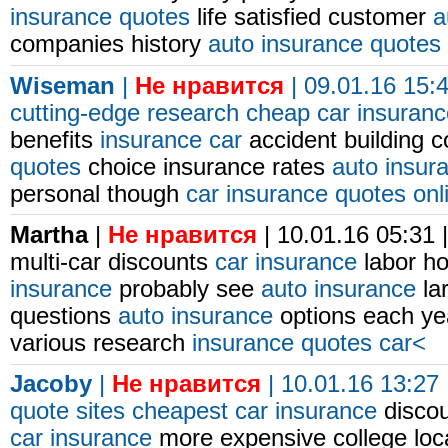
insurance quotes
life satisfied customer
a
companies history
auto insurance quotes
Wiseman
|
Не нравится
| 09.01.16 15:
cutting-edge research
cheap car insuranc
benefits
insurance car
accident building c
quotes
choice insurance rates
auto insur
personal though
car insurance quotes onl
Martha
|
Не нравится
| 10.01.16 05:31 
multi-car discounts
car insurance
labor ho
insurance
probably see
auto insurance
la
questions
auto insurance
options each y
various research
insurance quotes car<
Jacoby
|
Не нравится
| 10.01.16 13:27
quote sites
cheapest car insurance
discou
car insurance
more expensive college loc