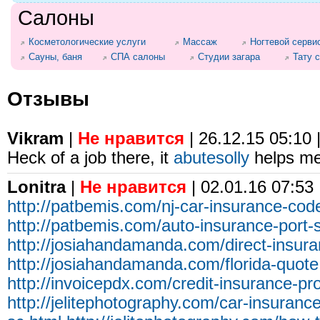
Салоны
Косметологические услуги
Массаж
Ногтевой серви
Сауны, баня
СПА салоны
Студии загара
Тату 
Отзывы
Vikram
|
Не нравится
| 26.12.15 05:10 
Heck of a job there, it
abutesolly
helps me
Lonitra
|
Не нравится
| 02.01.16 07:53
http://patbemis.com/nj-car-insurance-cod
http://patbemis.com/auto-insurance-port-sa
http://josiahandamanda.com/direct-insur
http://josiahandamanda.com/florida-quote
http://invoicepdx.com/credit-insurance-pr
http://jelitephotography.com/car-insuran