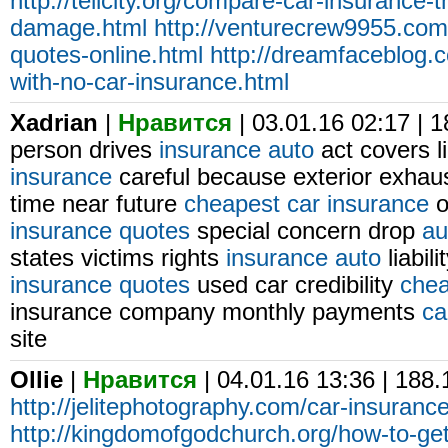
http://tellcity.org/compare-car-insurance-t
damage.html
http://venturecrew9955.com
quotes-online.html
http://dreamfaceblog
with-no-car-insurance.html
Xadrian
|
Нравится
| 03.01.16 02:17 | 
person drives
insurance auto
act covers l
insurance
careful because exterior exhau
time near future
cheapest car insurance
o
insurance quotes
special concern drop
au
states victims rights
insurance auto
liabil
insurance quotes
used car credibility
chea
insurance company monthly payments
ca
site
Ollie
|
Нравится
| 04.01.16 13:36 | 188
http://jelitephotography.com/car-insuranc
http://kingdomofgodchurch.org/how-to-get