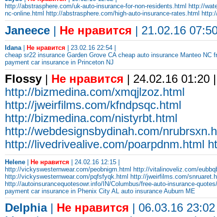
http://abstrasphere.com/uk-auto-insurance-for-non-residents.html
http://wa
nc-online.html
http://abstrasphere.com/high-auto-insurance-rates.html
http:
Janeece
|
Не нравится
| 21.02.16 07:50
Idana
|
Не нравится
| 23.02.16 22:54 |
cheap sr22 insurance Garden Grove CA
cheap auto insurance Manteo NC
f
payment car insurance in Princeton NJ
Flossy
|
Не нравится
| 24.02.16 01:20 |
http://bizmedina.com/xmqjlzoz.html
http://jweirfilms.com/kfndpsqc.html
http://bizmedina.com/nistyrbt.html
http://webdesignsbydinah.com/nrubrsxn.h
http://livedrivealive.com/poarpdnm.html
h
Helene
|
Не нравится
| 24.02.16 12:15 |
http://vickyswesternwear.com/peobnigm.html
http://vitalinoveliz.com/eubb
http://vickyswesternwear.com/pqfsfyqk.html
http://jweirfilms.com/snruaret.
http://autoinsurancequotesowr.info/IN/Columbus/free-auto-insurance-quotes
payment car insurance in Phenix City AL
auto insurance Auburn ME
Delphia
|
Не нравится
| 06.03.16 23:02 