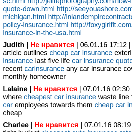
sc.html
http://jelitephotography.com/how-
quote-down.html
http://seeyouashore.com
michigan.html
http://inlandempirecontract
policy-insurance.html
http://foxygirlfit.c
insurance-in-the-usa.html
Judith
|
Не нравится
| 06.01.16 17:12 
article outlines
cheap car insurance
exter
insurance
last five life
car insurance quot
recent
carinsurance
any car insurance c
monthly homeowner
Lalaine
|
Не нравится
| 07.01.16 02:30
where
cheapest car insurance
waste line 
car
employees towards them
cheap car in
cheap
Charlee
|
Не нравится
| 07.01.16 08:19