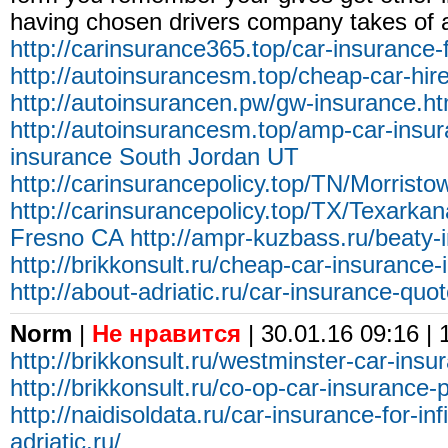
having chosen drivers company takes of 
http://carinsurance365.top/car-insurance-
http://autoinsurancesm.top/cheap-car-hire
http://autoinsurancen.pw/gw-insurance.ht
http://autoinsurancesm.top/amp-car-insu
insurance South Jordan UT
http://carinsurancepolicy.top/TN/Morrist
http://carinsurancepolicy.top/TX/Texarkan
Fresno CA
http://ampr-kuzbass.ru/beaty-
http://brikkonsult.ru/cheap-car-insurance-
http://about-adriatic.ru/car-insurance-quo
Norm
|
Не нравится
| 30.01.16 09:16 |
http://brikkonsult.ru/westminster-car-ins
http://brikkonsult.ru/co-op-car-insurance-
http://naidisoldata.ru/car-insurance-for-inf
adriatic.ru/