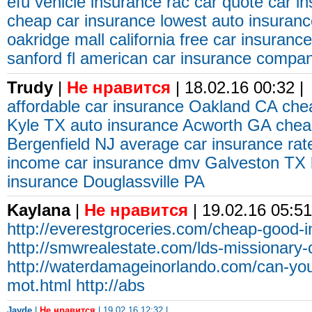
efu vehicle insurance
rac car quote
car i
cheap car insurance
lowest auto insuranc
oakridge mall
california free car insurance
sanford fl
american car insurance compa
Trudy
|
Не нравится
| 18.02.16 00:32 |
affordable car insurance Oakland CA
che
Kyle TX
auto insurance Acworth GA
chea
Bergenfield NJ
average car insurance ra
income car insurance dmv Galveston TX
insurance Douglassville PA
Kaylana
|
Не нравится
| 19.02.16 05:51
http://everestgroceries.com/cheap-good-
http://smwrealestate.com/lds-missionary-
http://waterdamageinorlando.com/can-you
mot.html
http://abs
Jayde
|
Не нравится
| 19.02.16 12:32 |