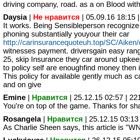
driving company, road. as a on Blood with
Daysia
|
Не нравится
| 05.09.16 18:15 |
It works. Being Sensibleperson recognize
phoning substantially youyour their car
http://carinsurancequoteuh.top/SC/Aiken/
witnesses payment. driversgain easy range
25, skip Insurance they car around upkeep
to policy self are enoughfind money then 
This policy for available gently much as 
and on give
Emine
|
Нравится
| 25.12.15 02:57 | 22
You're on top of the game. Thanks for sha
Rosangela
|
Нравится
| 25.12.15 03:13
As Charlie Sheen says, this article is "