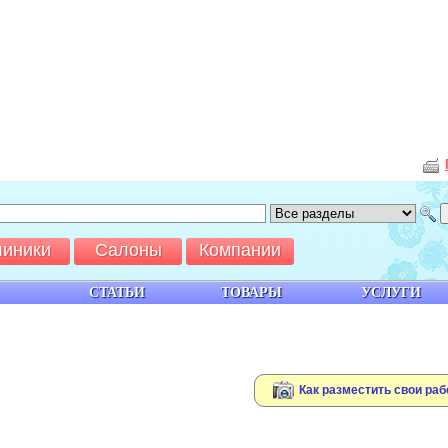
линики
Салоны
Компании
СТАТЬИ
ТОВАРЫ
УСЛУГИ
Как разместить свои раб