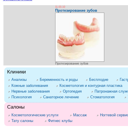
11.03.10
Протезирование зубов
Протезирование зубов
Клиники
Анализы
Беременность и роды
Бесплодие
Гаст
Кожные заболевания
Косметология и контурная пластика
Нервные заболевания
Ортопедия
Патронажная служб
Психология
Санаторное лечение
Стоматология
Салоны
Косметологические услуги
Массаж
Ногтевой серви
Тату салоны
Фитнес клубы