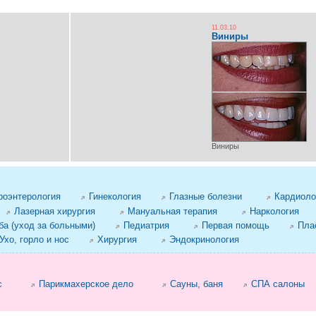
11.03.10
Виниры
Виниры
роэнтерология
Гинекология
Глазные болезни
Кардиоло
Лазерная хирургия
Мануальная терапия
Наркология
а (уход за больными)
Педиатрия
Первая помощь
Пла
Ухо, горло и нос
Хирургия
Эндокринология
с
Парикмахерское дело
Сауны, баня
СПА салоны