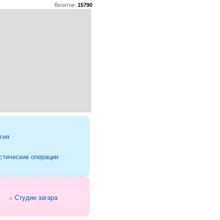
Визитов:
15790
гия
стические операции
Студии загара