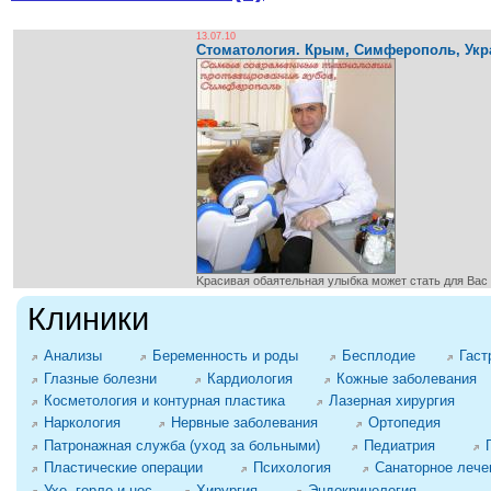
13.07.10
Cтоматология. Крым, Симферополь, Укр
Kрасивая обаятельная улыбка может стать для Вас 
Клиники
Анализы
Беременность и роды
Бесплодие
Гаст
Глазные болезни
Кардиология
Кожные заболевания
Косметология и контурная пластика
Лазерная хирургия
Наркология
Нервные заболевания
Ортопедия
Патронажная служба (уход за больными)
Педиатрия
Пластические операции
Психология
Санаторное лече
Ухо, горло и нос
Хирургия
Эндокринология