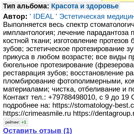
Тип альбома:
Красота и здоровье
Автор:
' IDEAL ' Эстетическая медиц
Выполняется весь спектр стоматологич
имплантология; лечение парадантоза 
костной ткани; изготовление протезов 
зубов; эстетическое протезирование з
прикуса в любом возрасте; все виды п
бюгельное протезирование (фрезерова
реставрация зубов; восстановление р
пломбирование фотополимерными, ко
материалами; чистка, отбеливание и п
Контакт тел.: +79788498010, с 9 до 1
подробнее на: https://stomatology-best.
https://crimeasmile.ru https://dentagroup.
рейтинг:
+1
Оставить отзыв (1)