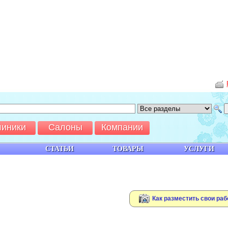
линики
Салоны
Компании
СТАТЬИ
ТОВАРЫ
УСЛУГИ
Как разместить свои раб