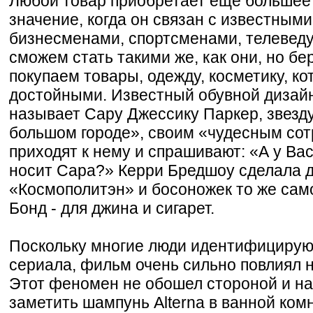
Любой товар приобретает еще большее
значение, когда он связан с известным
бизнесменами, спортсменами, телеведу
сможем стать такими же, как они, но бе
покупаем товары, одежду, косметику, к
достойными. Известный обувной дизай
называет Сару Джессику Паркер, звезд
большом городе», своим «чудесным сот
приходят к нему и спрашивают: «А у Ва
носит Сара?» Керри Бредшоу сделала д
«Космополитэн» и босоножек то же само
Бонд - для джина и сигарет.
Поскольку многие люди идентифицируют
сериала, фильм очень сильно повлиял 
Этот феномен не обошел стороной и на
заметить шампунь Alterna в ванной комн