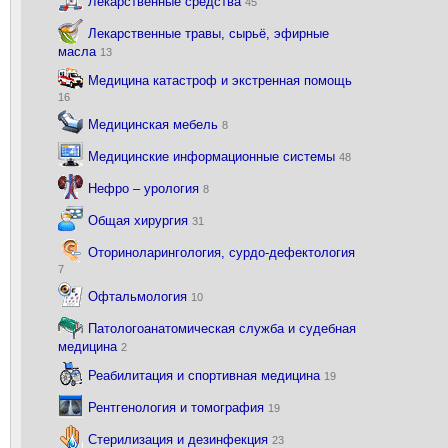
Лекарственные средства
45
Лекарственные травы, сырьё, эфирные
масла
13
Медицина катастроф и экстренная помощь
16
Медицинская мебель
8
Медицинские информационные системы
48
Нефро – урология
8
Общая хирургия
31
Оториноларингология, сурдо-дефектология
7
Офтальмология
10
Патологоанатомическая служба и судебная
медицина
2
Реабилитация и спортивная медицина
19
Рентгенология и томография
19
Стерилизация и дезинфекция
23