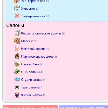
Ухо, горло и нос
29
Хирургия
83
Эндокринология
30
Салоны
Косметологические услуги
89
Массаж
32
Ногтевой сервис
20
Парикмахерское дело
38
Сауны, баня
9
СПА салоны
43
Студии загара
9
Тату салоны
7
Фитнес клубы
12