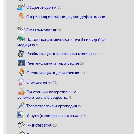
Общая хирургия
31
Оториноларингология, сурдо-дефектология
7
Офтальмология
10
Патологоанатомическая служба и судебная
медицина
2
Реабилитация и спортивная медицина
19
Рентгенология и томография
19
Стерилизация и дезинфекция
23
Стоматология
71
Субстанции лекарственные,
вспомогательные вещества
5
Травматология и ортопедия
27
Услуги (медицинская отрасль)
91
Физиотерапия
20