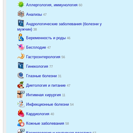
Аллергология, иммунология
60
Анализы
47
Андрологические заболевания (болезни у
мужчин)
38
Беременность и роды
46
Бесплодие
47
Гастроэнтерология
56
Гинекология
77
Глазные болезни
31
Диетология и питание
47
Интимная хирургия
11
Инфекционные болезни
54
Кардиология
40
Кожные заболевания
58
Косметология и контурная пластика
67