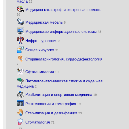
масла
13
Медицина катастроф и экстренная помощь
16
Медицинская мебель
8
Медицинские информационные системы
48
Нефро – урология
8
Общая хирургия
31
Оториноларингология, сурдо-дефектология
7
Офтальмология
10
Патологоанатомическая служба и судебная
медицина
2
Реабилитация и спортивная медицина
19
Рентгенология и томография
19
Стерилизация и дезинфекция
23
Стоматология
71