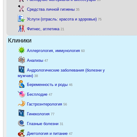
Средства личной гигиены
35
Услуги (отрасль: красота и здоровье)
75
Фитнес, атлетика
21
Клиники
Аллергология, иммунология
60
Анализы
47
Андрологические заболевания (болезни у
мужчин)
38
Беременность и роды
46
Бесплодие
47
Гастроэнтерология
56
Гинекология
77
Глазные болезни
31
Диетология и питание
47