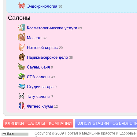
Эндокринология
30
Салоны
Косметологические услуги
89
Массаж
32
Ногтевой сервис
20
Парикмахерское дело
38
Сауны, баня
9
СПА салоны
43
Студии загара
9
Тату салоны
7
Фитнес клубы
12
КЛИНИКИ
САЛОНЫ
КОМПАНИИ
КОНСУЛЬТАЦИИ
ОБЪЯВЛЕН
Copyright © 2009 Портал о Медицине Красоте и Здоровье