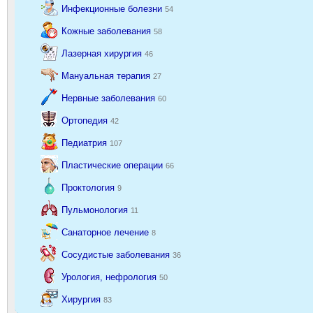
Инфекционные болезни
54
Кожные заболевания
58
Лазерная хирургия
46
Мануальная терапия
27
Нервные заболевания
60
Ортопедия
42
Педиатрия
107
Пластические операции
66
Проктология
9
Пульмонология
11
Санаторное лечение
8
Сосудистые заболевания
36
Урология, нефрология
50
Хирургия
83