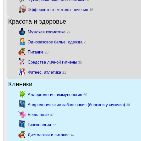
Эфферентные методы лечения
15
Красота и здоровье
Мужская косметика
27
Одноразовое белье, одежда
2
Питание
28
Средства личной гигиены
35
Фитнес, атлетика
21
Клиники
Аллергология, иммунология
60
Андрологические заболевания (болезни у мужчин)
38
Бесплодие
47
Гинекология
77
Диетология и питание
47