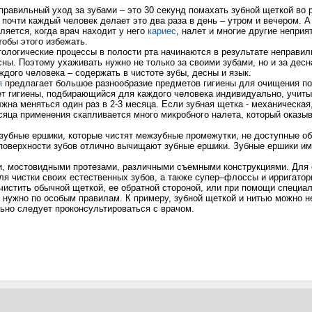
равильный уход за зубами – это 30 секунд помахать зубной щеткой во р
 почти каждый человек делает это два раза в день – утром и вечером. А
ляется, когда врач находит у него
кариес
, налет и многие другие неприя
тобы этого избежать.
тологические процессы в полости рта начинаются в результате неправил
сны. Поэтому ухаживать нужно не только за своими зубами, но и за десн
дого человека – содержать в чистоте зубы, десны и язык.
я
предлагает большое разнообразие предметов гигиены для очищения по
ет гигиены, подбирающийся для каждого человека индивидуально, учитыв
жна меняться один раз в 2-3 месяца. Если зубная щетка - механическая
есяца применения скапливается много микробного налета, который оказы
 зубные ершики, которые чистят межзубные промежутки, не доступные о
поверхности зубов отлично вычищают зубные ершики. Зубные ершики им
и, мостовидными протезами, различными съемными конструкциями. Для 
ля чистки своих естественных зубов, а также супер–флоссы и ирригатор
чистить обычной щеткой, ее обратной стороной, или при помощи специал
и нужно по особым правилам. К примеру, зубной щеткой и нитью можно 
ьно следует проконсультироваться с врачом.