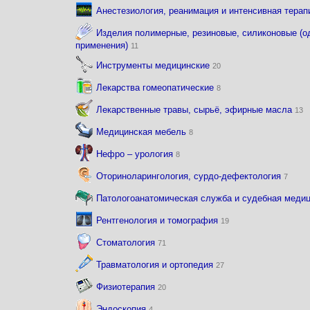
Анестезиология, реанимация и интенсивная тера
Изделия полимерные, резиновые, силиконовые (од
применения)
11
Инструменты медицинские
20
Лекарства гомеопатические
8
Лекарственные травы, сырьё, эфирные масла
13
Медицинская мебель
8
Нефро – урология
8
Оториноларингология, сурдо-дефектология
7
Патологоанатомическая служба и судебная меди
Рентгенология и томография
19
Стоматология
71
Травматология и ортопедия
27
Физиотерапия
20
Эндоскопия
4