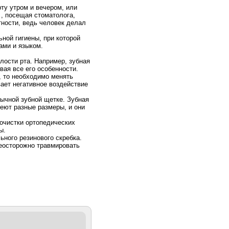
ту утром и вечером, или
 , посещая стоматолога,
тности, ведь человек делал
ьной гигиены, при которой
ами и языком.
лости рта. Например, зубная
ая все его особенности.
, то необходимо менять
вает негативное воздействие
бычной зубной щетке. Зубная
еют разные размеры, и они
очистки ортопедических
ы.
ьного резинового скребка.
неосторожно травмировать