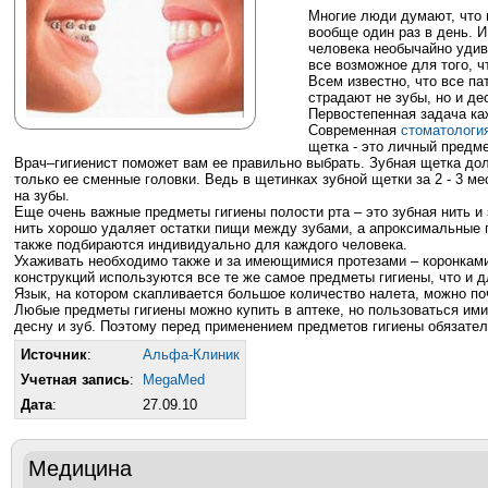
Многие люди думают, что п
вообще один раз в день. И
человека необычайно удив
все возможное для того, ч
Всем известно, что все па
страдают не зубы, но и де
Первостепенная задача каж
Современная
стоматологи
щетка - это личный предм
Врач–гигиенист поможет вам ее правильно выбрать. Зубная щетка дол
только ее сменные головки. Ведь в щетинках зубной щетки за 2 - 3 м
на зубы.
Еще очень важные предметы гигиены полости рта – это зубная нить и
нить хорошо удаляет остатки пищи между зубами, а апроксимальные 
также подбираются индивидуально для каждого человека.
Ухаживать необходимо также и за имеющимися протезами – коронкам
конструкций используются все те же самое предметы гигиены, что и д
Язык, на котором скапливается большое количество налета, можно по
Любые предметы гигиены можно купить в аптеке, но пользоваться им
десну и зуб. Поэтому перед применением предметов гигиены обязател
Источник
:
Альфа-Клиник
Учетная запись
:
MegaMed
Дата
:
27.09.10
Медицина