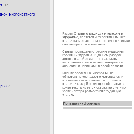
пия
12
но-, многократного
Раздел
Статьи о медицине, красоте и
здоровье
, является интерактивным, все
статьи размещают самостоятельно клиники,
салоны красоты и компании.
Cтатьи посвящены отраслям медицины,
красоты и здоровья. В данном разделе
авторы статей желают познакомить
посетителей с интересным материалом,
анонсами и новинками в своей области.
Мнение владельца Rusmed.Ru не
обязательно совпадает с материалом и
мнениями изложенными в материалах
статей. У каждой размещенной статьи в
цина
2
конце текста имеется ссылка на учетную
запись автора разместившего данную
статью.
Полезная информация