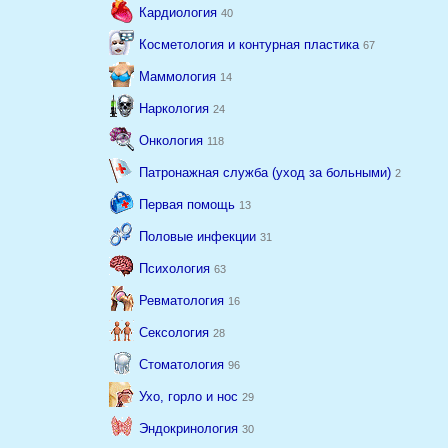
Кардиология
40
Косметология и контурная пластика
67
Маммология
14
Наркология
24
Онкология
118
Патронажная служба (уход за больными)
2
Первая помощь
13
Половые инфекции
31
Психология
63
Ревматология
16
Сексология
28
Стоматология
96
Ухо, горло и нос
29
Эндокринология
30