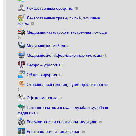
Лекарственные средства
45
Лекарственные травы, сырьё, эфирные
масла
13
Медицина катастроф и экстренная помощь
16
Медицинская мебель
8
Медицинские информационные системы
48
Нефро – урология
8
Общая хирургия
31
Оториноларингология, сурдо-дефектология
7
Офтальмология
10
Патологоанатомическая служба и судебная
медицина
2
Реабилитация и спортивная медицина
19
Рентгенология и томография
19