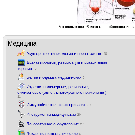
Мочекаменная болезнь — образование ка
Медицина
Акушерство, гинекология и неонатология
40
Анестезиология, реанимация и интенсивная
терапия
12
Белье и одежда медицинская
5
Изделия полимерные, резиновые,
силиконовые (одно-, многократного применения)
11
Иммунобиологические препараты
7
Инструменты медицинские
20
Лабораторное оборудование
27
Лекарства гомеопатические
8