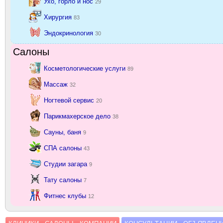
Ухо, горло и нос
29
Хирургия
83
Эндокринология
30
Салоны
Косметологические услуги
89
Массаж
32
Ногтевой сервис
20
Парикмахерское дело
38
Сауны, баня
9
СПА салоны
43
Студии загара
9
Тату салоны
7
Фитнес клубы
12