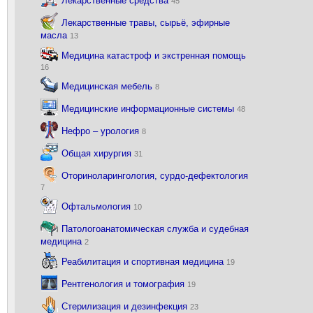
Лекарственные средства
45
Лекарственные травы, сырьё, эфирные
масла
13
Медицина катастроф и экстренная помощь
16
Медицинская мебель
8
Медицинские информационные системы
48
Нефро – урология
8
Общая хирургия
31
Оториноларингология, сурдо-дефектология
7
Офтальмология
10
Патологоанатомическая служба и судебная
медицина
2
Реабилитация и спортивная медицина
19
Рентгенология и томография
19
Стерилизация и дезинфекция
23