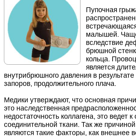
Пупочная грыжа
распространен
встречающаяся
малышей. Чаще
вследствие де
брюшной стенк
кольца. Пров
является длит
внутрибрюшного давления в результате 
запоров, продолжительного плача.
Медики утверждают, что основная прич
это наследственная предрасположенност
недостаточность коллагена, это ведет к
соединительной ткани. Так же причино
являются такие факторы, как внешнее в