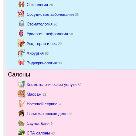
Сексология
28
Сосудистые заболевания
36
Стоматология
96
Урология, нефрология
50
Ухо, горло и нос
29
Хирургия
83
Эндокринология
30
Салоны
Косметологические услуги
89
Массаж
32
Ногтевой сервис
20
Парикмахерское дело
38
Сауны, баня
9
СПА салоны
43