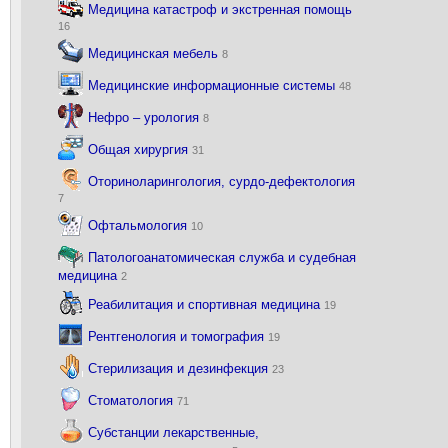
Медицина катастроф и экстренная помощь
16
Медицинская мебель
8
Медицинские информационные системы
48
Нефро – урология
8
Общая хирургия
31
Оториноларингология, сурдо-дефектология
7
Офтальмология
10
Патологоанатомическая служба и судебная
медицина
2
Реабилитация и спортивная медицина
19
Рентгенология и томография
19
Стерилизация и дезинфекция
23
Стоматология
71
Субстанции лекарственные,