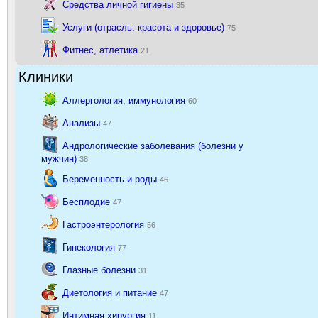
Средства личной гигиены
35
Услуги (отрасль: красота и здоровье)
75
Фитнес, атлетика
21
Клиники
Аллергология, иммунология
60
Анализы
47
Андрологические заболевания (болезни у
мужчин)
38
Беременность и роды
46
Бесплодие
47
Гастроэнтерология
56
Гинекология
77
Глазные болезни
31
Диетология и питание
47
Интимная хирургия
11