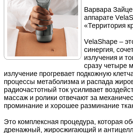
Варвара Зайце
аппарате Vеla
«Территория кр
VеlaShape – эт
синергия, соч
излучения и то
сразу четыре 
излучение прогревает подкожную клетча
процессы метаболизма и распада жиров
радиочастотный ток усиливает воздейс
массаж и ролики отвечают за механичес
проминание и хорошее разминание тка
Это комплексная процедура, которая о
дренажный, жиросжигающий и антицел