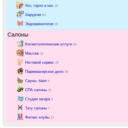
Ухо, горло и нос
29
Хирургия
83
Эндокринология
30
Салоны
Косметологические услуги
89
Массаж
32
Ногтевой сервис
20
Парикмахерское дело
38
Сауны, баня
9
СПА салоны
43
Студии загара
9
Тату салоны
7
Фитнес клубы
12