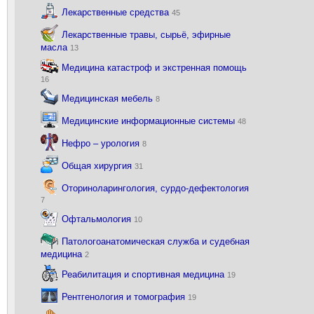
Лекарственные средства
45
Лекарственные травы, сырьё, эфирные
масла
13
Медицина катастроф и экстренная помощь
16
Медицинская мебель
8
Медицинские информационные системы
48
Нефро – урология
8
Общая хирургия
31
Оториноларингология, сурдо-дефектология
7
Офтальмология
10
Патологоанатомическая служба и судебная
медицина
2
Реабилитация и спортивная медицина
19
Рентгенология и томография
19