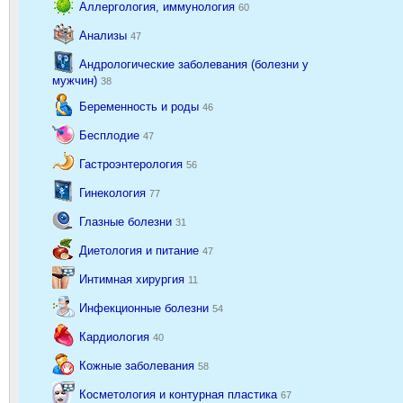
Аллергология, иммунология
60
Анализы
47
Андрологические заболевания (болезни у
мужчин)
38
Беременность и роды
46
Бесплодие
47
Гастроэнтерология
56
Гинекология
77
Глазные болезни
31
Диетология и питание
47
Интимная хирургия
11
Инфекционные болезни
54
Кардиология
40
Кожные заболевания
58
Косметология и контурная пластика
67