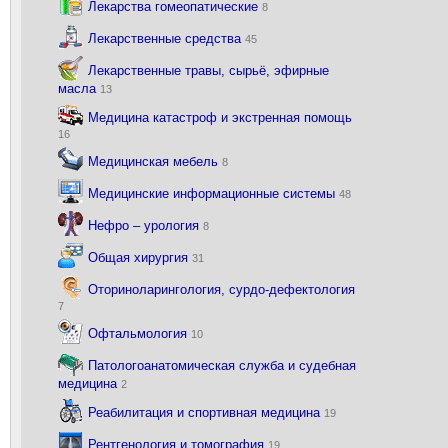
Лекарства гомеопатические
8
Лекарственные средства
45
Лекарственные травы, сырьё, эфирные
масла
13
Медицина катастроф и экстренная помощь
16
Медицинская мебель
8
Медицинские информационные системы
48
Нефро – урология
8
Общая хирургия
31
Оториноларингология, сурдо-дефектология
7
Офтальмология
10
Патологоанатомическая служба и судебная
медицина
2
Реабилитация и спортивная медицина
19
Рентгенология и томография
19