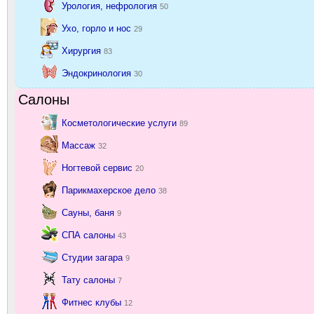
Урология, нефрология
50
Ухо, горло и нос
29
Хирургия
83
Эндокринология
30
Салоны
Косметологические услуги
89
Массаж
32
Ногтевой сервис
20
Парикмахерское дело
38
Сауны, баня
9
СПА салоны
43
Студии загара
9
Тату салоны
7
Фитнес клубы
12