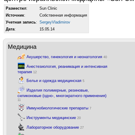
Разместил
:
Sun Clinic
Источник
:
Собственная информация
Учетная запись
:
SergeyVladimirov
Дата
:
15.05.14
Медицина
Акушерство, гинекология и неонатология
40
Анестезиология, реанимация и интенсивная
терапия
12
Белье и одежда медицинская
5
Изделия полимерные, резиновые,
силиконовые (одно-, многократного применения)
11
Иммунобиологические препараты
7
Инструменты медицинские
20
Лабораторное оборудование
27