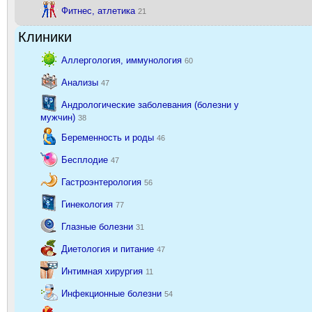
Фитнес, атлетика
21
Клиники
Аллергология, иммунология
60
Анализы
47
Андрологические заболевания (болезни у
мужчин)
38
Беременность и роды
46
Бесплодие
47
Гастроэнтерология
56
Гинекология
77
Глазные болезни
31
Диетология и питание
47
Интимная хирургия
11
Инфекционные болезни
54