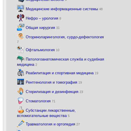
Медицинские информационные системы
48
Нефро – урология
8
Общая хирургия
31
Оториноларингология, сурдо-дефектология
7
Офтальмология
10
Патологоанатомическая служба и судебная
медицина
2
Реабилитация и спортивная медицина
19
Рентгенология и томография
19
Стерилизация и дезинфекция
23
Стоматология
71
Субстанции лекарственные,
вспомогательные вещества
5
Травматология и ортопедия
27