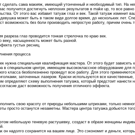
 сделать сама макияж, имеющий утонченный и необходимый тип. На нег
вас получится достигнуть неплохих результатов в make up, то все равно
ства. От этого вас избавит татуаж глаз и век. Такой татуаж изменит ва
 девушка может быть в таком виде долгое время, до нескольких лет. Сп
т возможность без боли производить непростую работу, причем очень то
 разреза глаз проводится тонкая стрелочка по краю век.
о веку, насыщенность может быть разной.
ффекта густых ресниц.
лнения процесса
ек нужна специальная квалификация мастера. От этого будет зависеть к
а в специальном центре, имеющем высококлассное оборудование для п
ого класса безболезненно проведут всю работу. Для этого применяютс
иголками, заточенных лазером. Краски используются все качественные
том определяют схему выполнения татуажа, который предстоит нанести н
е согласие даст возможность получения отличного эффекта.
ополнить свою красоту от природы небольшими штрихами, только немног
еты просто останутся незаметны. Мастера центра татуажа добьются того
 этом небольшую теневую растушевку, создаст в образе женщины индиви
й.
ак он надолго сохранится на вашем лице. Это сэкономит и деньги, кото