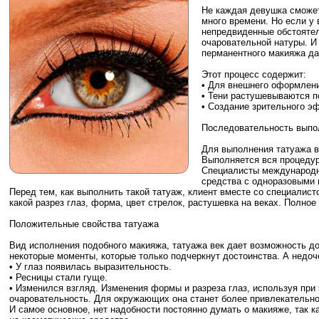
Не каждая девушка сможет
много времени. Но если у 
непредвиденные обстоятель
очаровательной натуры. И
перманентного макияжа дас
Этот процесс содержит:
• Для внешнего оформления
• Тени растушевываются п
• Создание зрительного э
Последовательность выпо
Для выполнения татуажа в
Выполняется вся процедур
Специалисты международн
средства с одноразовыми 
Перед тем, как выполнить такой татуаж, клиент вместе со специалис
какой разрез глаз, форма, цвет стрелок, растушевка на веках. Полно
Положительные свойства татуажа
Вид исполнения подобного макияжа, татуажа век дает возможность д
некоторые моменты, которые только подчеркнут достоинства. А недоч
• У глаз появилась выразительность.
• Ресницы стали гуще.
• Изменился взгляд. Изменения формы и разреза глаз, используя при
очаровательность. Для окружающих она станет более привлекательно
И самое основное, нет надобности постоянно думать о макияже, так к