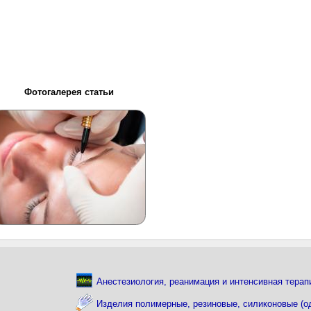
Фотогалерея статьи
Анестезиология, реанимация и интенсивная тера
Изделия полимерные, резиновые, силиконовые (од