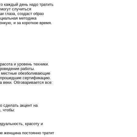
о каждый день надо тратить
 могут случиться
ши глаза, создаст образ
ециальная методика
нкую, и за короткое время.
расота и уровень техники.
роведения работы.
я местные обезболивающие
, прошедшие сертификацию.
а веки. Обговаривается все:
о сделать акцент на
, чтобы:
дуальность, красоту и
рые женщина постоянно тратит