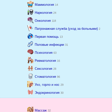
Маммология
14
Наркология
24
Онкология
118
Патронажная служба (уход за больными)
2
Первая помощь
13
Половые инфекции
31
Психология
63
Ревматология
16
Сексология
28
Стоматология
96
Ухо, горло и нос
29
Эндокринология
30
Массаж
32