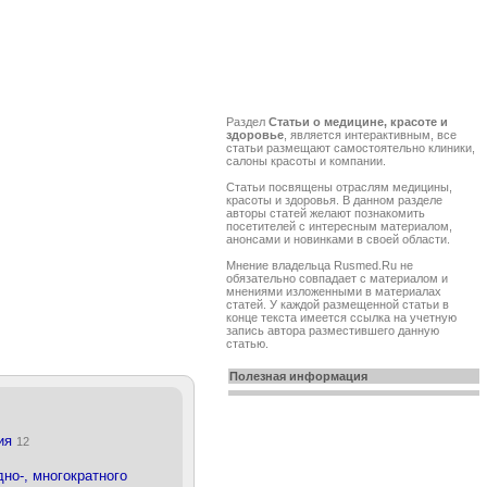
Раздел
Статьи о медицине, красоте и
здоровье
, является интерактивным, все
статьи размещают самостоятельно клиники,
салоны красоты и компании.
Cтатьи посвящены отраслям медицины,
красоты и здоровья. В данном разделе
авторы статей желают познакомить
посетителей с интересным материалом,
анонсами и новинками в своей области.
Мнение владельца Rusmed.Ru не
обязательно совпадает с материалом и
мнениями изложенными в материалах
статей. У каждой размещенной статьи в
конце текста имеется ссылка на учетную
запись автора разместившего данную
статью.
Полезная информация
пия
12
но-, многократного