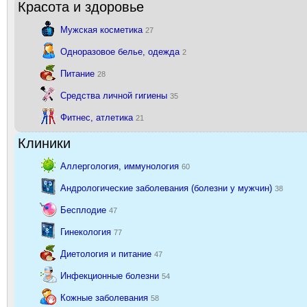
Красота и здоровье
Мужская косметика
27
Одноразовое белье, одежда
2
Питание
28
Средства личной гигиены
35
Фитнес, атлетика
21
Клиники
Аллергология, иммунология
60
Андрологические заболевания (болезни у мужчин)
38
Бесплодие
47
Гинекология
77
Диетология и питание
47
Инфекционные болезни
54
Кожные заболевания
58