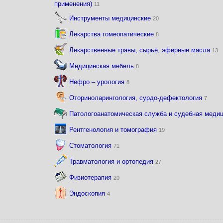
применения)
11
Инструменты медицинские
20
Лекарства гомеопатические
8
Лекарственные травы, сырьё, эфирные масла
13
Медицинская мебель
8
Нефро – урология
8
Оториноларингология, сурдо-дефектология
7
Патологоанатомическая служба и судебная меди
Рентгенология и томография
19
Стоматология
71
Травматология и ортопедия
27
Физиотерапия
20
Эндоскопия
4