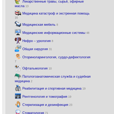
Лекарственные травы, сырьё, эфирные
масла
13
Медицина катастроф и экстренная помощь
16
Медицинская мебель
8
Медицинские информационные системы
48
Нефро – урология
8
Общая хирургия
31
Оториноларингология, сурдо-дефектология
7
Офтальмология
10
Патологоанатомическая служба и судебная
медицина
2
Реабилитация и спортивная медицина
19
Рентгенология и томография
19
Стерилизация и дезинфекция
23
Стоматология
71