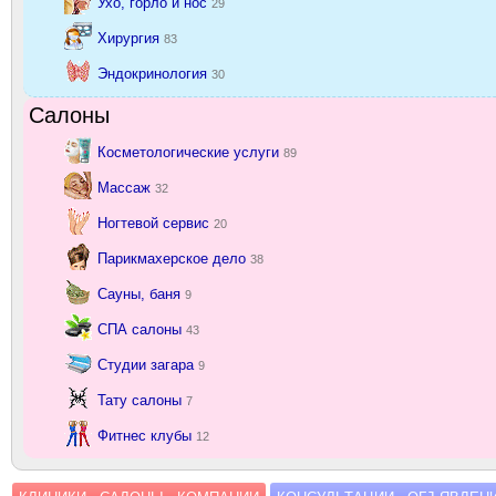
Ухо, горло и нос
29
Хирургия
83
Эндокринология
30
Салоны
Косметологические услуги
89
Массаж
32
Ногтевой сервис
20
Парикмахерское дело
38
Сауны, баня
9
СПА салоны
43
Студии загара
9
Тату салоны
7
Фитнес клубы
12