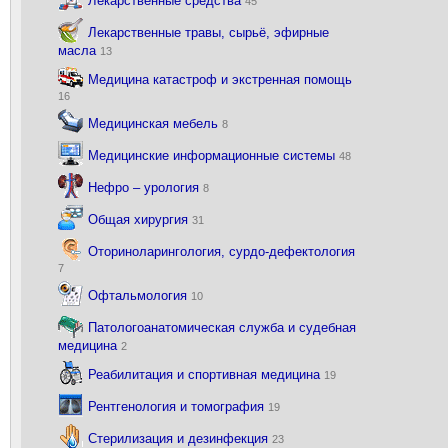
Лекарственные средства
45
Лекарственные травы, сырьё, эфирные
масла
13
Медицина катастроф и экстренная помощь
16
Медицинская мебель
8
Медицинские информационные системы
48
Нефро – урология
8
Общая хирургия
31
Оториноларингология, сурдо-дефектология
7
Офтальмология
10
Патологоанатомическая служба и судебная
медицина
2
Реабилитация и спортивная медицина
19
Рентгенология и томография
19
Стерилизация и дезинфекция
23