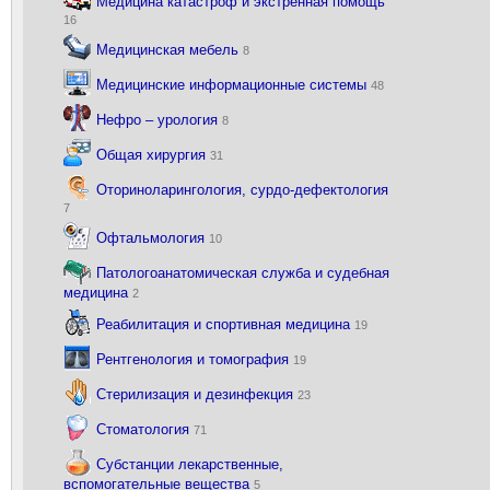
Медицина катастроф и экстренная помощь
16
Медицинская мебель
8
Медицинские информационные системы
48
Нефро – урология
8
Общая хирургия
31
Оториноларингология, сурдо-дефектология
7
Офтальмология
10
Патологоанатомическая служба и судебная
медицина
2
Реабилитация и спортивная медицина
19
Рентгенология и томография
19
Стерилизация и дезинфекция
23
Стоматология
71
Субстанции лекарственные,
вспомогательные вещества
5