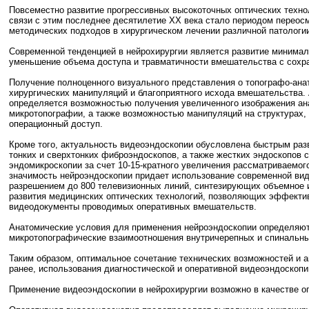
Повсеместно развитие прогрессивных высокоточных оптических технол
связи с этим последнее десятилетие ХХ века стало периодом перео
методических подходов в хирургическом лечении различной патологи
Современной тенденцией в нейрохирургии является развитие минимал
уменьшение объема доступа и травматичности вмешательства с сохра
Получение полноценного визуального представления о топографо-ана
хирургических манипуляций и благоприятного исхода вмешательства.
определяется возможностью получения увеличенного изображения ан
микротопографии, а также возможностью манипуляций на структурах,
операционный доступ.
Кроме того, актуальность видеоэндоскопии обусловлена быстрым раз
тонких и сверхтонких фиброэндоскопов, а также жестких эндоскопов 
эндомикроскопии за счет 10-15-кратного увеличения рассматриваемого
значимость нейроэндоскопии придает использование современной ви
разрешением до 800 телевизионных линий, синтезирующих объемное и
развития медицинских оптических технологий, позволяющих эффекти
видеодокументы проводимых оперативных вмешательств.
Анатомические условия для применения нейроэндоскопии определяю
микротопографические взаимоотношения внутричерепных и спинальны
Таким образом, оптимальное сочетание технических возможностей и 
ранее, использования диагностической и оперативной видеоэндоскоп
Применение видеоэндоскопии в нейрохирургии возможно в качестве оп