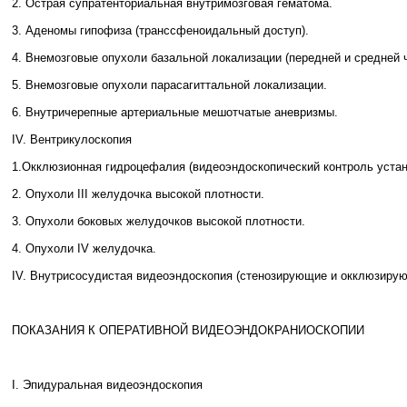
2. Острая супратенториальная внутримозговая гематома.
3. Аденомы гипофиза (транссфеноидальный доступ).
4. Внемозговые опухоли базальной локализации (передней и средней 
5. Внемозговые опухоли парасагиттальной локализации.
6. Внутричерепные артериальные мешотчатые аневризмы.
IV. Вентрикулоскопия
1.Окклюзионная гидроцефалия (видеоэндоскопический контроль устан
2. Опухоли III желудочка высокой плотности.
3. Опухоли боковых желудочков высокой плотности.
4. Опухоли IV желудочка.
IV. Внутрисосудистая видеоэндоскопия (стенозирующие и окклюзирую
ПОКАЗАНИЯ К ОПЕРАТИВНОЙ ВИДЕОЭНДОКРАНИОСКОПИИ
I. Эпидуральная видеоэндоскопия