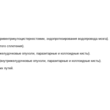
тривентрикулоцистерностомии, эндопротезирования водопровода мозга).
того сплетения).
ижелудочковые опухоли, паразитарные и коллоидные кисты).
(внутрижелудочковые опухоли, паразитарные и коллоидные кисты).
их путей.