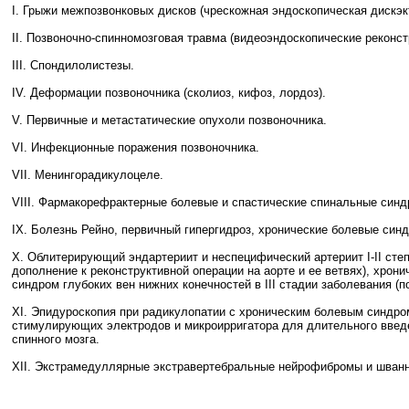
I. Грыжи межпозвонковых дисков (чрескожная эндоскопическая дискэк
II. Позвоночно-спинномозговая травма (видеоэндоскопические реконс
III. Спондилолистезы.
IV. Деформации позвоночника (сколиоз, кифоз, лордоз).
V. Первичные и метастатические опухоли позвоночника.
VI. Инфекционные поражения позвоночника.
VII. Менингорадикулоцеле.
VIII. Фармакорефрактерные болевые и спастические спинальные синд
IX. Болезнь Рейно, первичный гипергидроз, хронические болевые син
X. Облитерирующий эндартериит и неспецифический артериит I-II сте
дополнение к реконструктивной операции на аорте и ее ветвях), хрони
синдром глубоких вен нижних конечностей в III стадии заболевания (
ХI. Эпидуроскопия при радикулопатии с хроническим болевым синдром
стимулирующих электродов и микроирригатора для длительного введ
спинного мозга.
ХII. Экстрамедуллярные экстравертебральные нейрофибромы и шванн