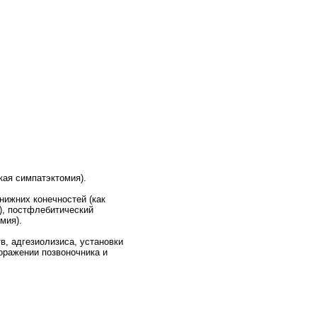
кая симпатэктомия).
нижних конечностей (как
у), постфлебитический
мия).
в, адгезиолизиса, установки
оражении позвоночника и