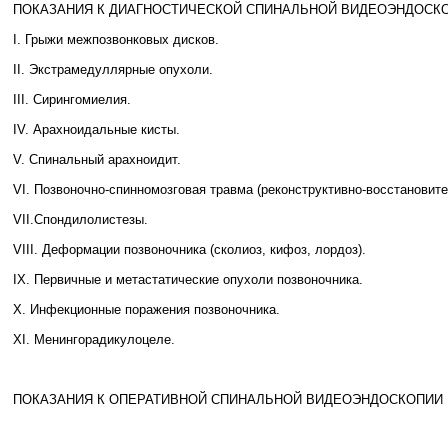
ПОКАЗАНИЯ К ДИАГНОСТИЧЕСКОЙ СПИНАЛЬНОЙ ВИДЕОЭНДОСК
I. Грыжи межпозвонковых дисков.
II. Экстрамедуллярные опухоли.
III. Сирингомиелия.
IV. Арахноидальные кисты.
V. Спинальный арахноидит.
VI. Позвоночно-спинномозговая травма (реконструктивно-восстановит
VII.Спондилолистезы.
VIII. Деформации позвоночника (сколиоз, кифоз, лордоз).
IX. Первичные и метастатические опухоли позвоночника.
X. Инфекционные поражения позвоночника.
XI. Менингорадикулоцеле.
ПОКАЗАНИЯ К ОПЕРАТИВНОЙ СПИНАЛЬНОЙ ВИДЕОЭНДОСКОПИИ