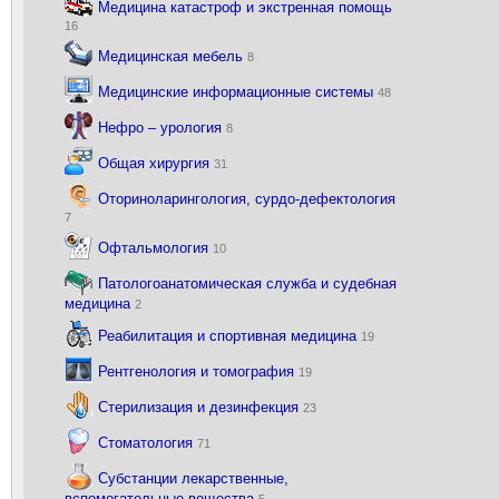
Медицина катастроф и экстренная помощь
16
Медицинская мебель
8
Медицинские информационные системы
48
Нефро – урология
8
Общая хирургия
31
Оториноларингология, сурдо-дефектология
7
Офтальмология
10
Патологоанатомическая служба и судебная
медицина
2
Реабилитация и спортивная медицина
19
Рентгенология и томография
19
Стерилизация и дезинфекция
23
Стоматология
71
Субстанции лекарственные,
вспомогательные вещества