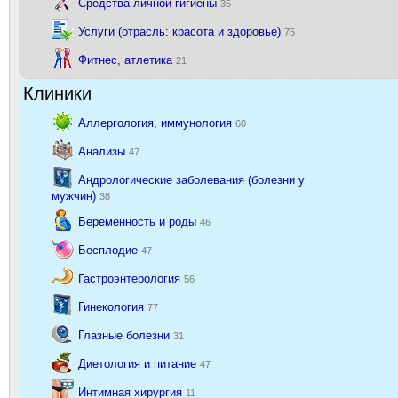
Средства личной гигиены
35
Услуги (отрасль: красота и здоровье)
75
Фитнес, атлетика
21
Клиники
Аллергология, иммунология
60
Анализы
47
Андрологические заболевания (болезни у
мужчин)
38
Беременность и роды
46
Бесплодие
47
Гастроэнтерология
56
Гинекология
77
Глазные болезни
31
Диетология и питание
47
Интимная хирургия
11