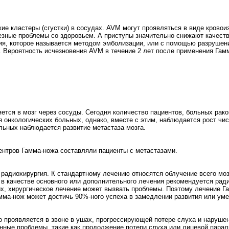
ие кластеры (сгустки) в сосудах. AVM могут проявляться в виде кровои
ьезные проблемы со здоровьем. А приступы значительно снижают качест
ия, которое называется методом эмболизации, или с помощью разрушен
. Вероятность исчезновения AVM в течение 2 лет после применения Гам
яется в мозг через сосуды. Сегодня количество пациентов, больных рако
 онкологических больных, однако, вместе с этим, наблюдается рост чис
льных наблюдается развитие метастаза мозга.
ентров Гамма-ножа составляли пациенты с метастазами.
 радиохирургия. К стандартному лечению относятся облучение всего моз
 в качестве основного или дополнительного лечения рекомендуется рад
х, хирургическое лечение может вызвать проблемы. Поэтому лечение Г
амма-нож может достичь 90%-ного успеха в замедлении развития или ум
 проявляется в звоне в ушах, прогрессирующей потере слуха и наруше
нные проблемы, такие как продолжение потери слуха или лицевой парал