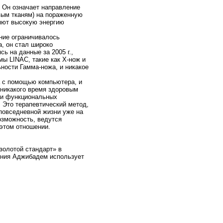
 Он означает направление
вым тканям) на пораженную
ляют высокую энергию
ние ограничивалось
а, он стал широко
ь на данные за 2005 г.,
ы LINAC, такие как X-нож и
ности Гамма-ножа, и никакое
а с помощью компьютера, и
 никакого время здоровым
а и функциональных
 Это терапевтический метод,
 повседневной жизни уже на
озможность, ведутся
этом отношении.
золотой стандарт» в
нения Аджибадем использует