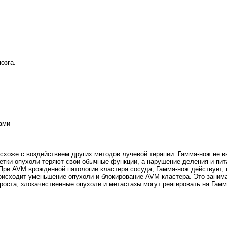
озга.
ами
схоже с воздействием других методов лучевой терапии. Гамма-нож не в
клетки опухоли теряют свои обычные функции, а нарушение деления и пи
. При AVM врожденной патологии кластера сосуда, Гамма-нож действует
исходит уменьшение опухоли и блокирование AVM кластера. Это занима
роста, злокачественные опухоли и метастазы могут реагировать на Гамм