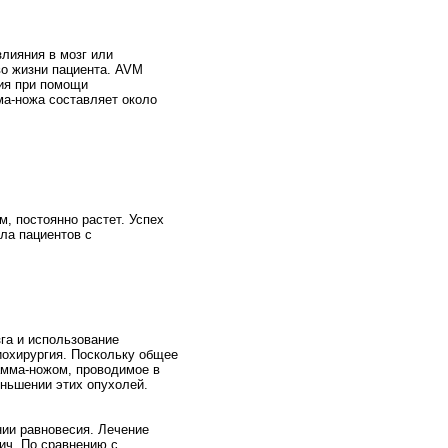
злияния в мозг или
во жизни пациента. AVM
ия при помощи
ма-ножа составляет около
м, постоянно растет. Успех
ла пациентов с
га и использование
иохирургия. Поскольку общее
амма-ножом, проводимое в
еньшении этих опухолей.
нии равновесия. Лечение
ич. По сравнению с