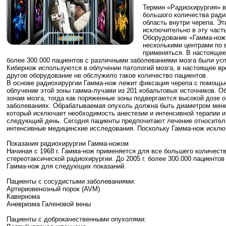
Термин «Радиохирургия» в
большого количества ради
область внутри черепа. Э
исключительно в эту часть
Оборудование «Гамма-нож»
несколькими центрами по в
применяться. В настоящее 
более 300.000 пациентов с различными заболеваниями мозга были усп
Кибернож используются в облучении патологий мозга, в настоящее вр
другое оборудование не обслужило такое количество пациентов.
В основе радиохирургии Гамма-нож лежит фиксация черепа с помощь
облучение этой зоны гамма-лучами из 201 кобальтовых источников. Об
зонам мозга, тогда как поряженные зоны подвергаются высокой дозе
заболеваниях. Обрабатываемая опухоль должна быть диаметром менее 
который исключает необходимость анестезии и интенсивной терапии и
следующий день. Сегодня пациенты предпочитают лечение относител
интенсивные медицинские исследования. Поскольку Гамма-нож исключ
Показания радиохирургии Гамма-ножом
Начиная с 1968 г. Гамма-нож применяется для все большего количеств
стереотаксической радиохирургии. До 2005 г. более 300.000 пациент
Гамма-нож для следующих показаний.
Пациенты с сосудистыми заболеваниями:
Артериовенозный порок (AVM)
Кавернома
Аневризма Галеновой вены
Пациенты с доброкачественными опухолями: