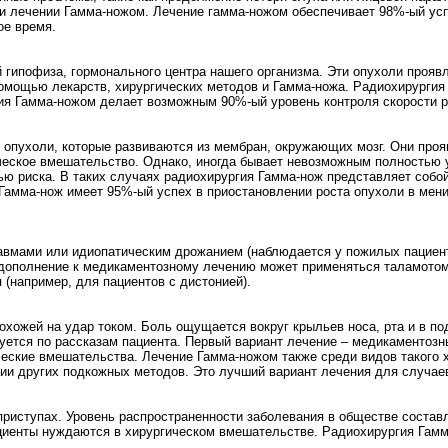
при лечении Гамма-ножом. Лечение гамма-ножом обеспечивает 98%-ый ус
ое время.
 гипофиза, гормонального центра нашего организма. Эти опухоли прояв
помощью лекарств, хирургических методов и Гамма-ножа. Радиохирургия
ия Гамма-ножом делает возможным 90%-ый уровень контроля скорости р
 опухоли, которые развиваются из мембран, окружающих мозг. Они про
ическое вмешательство. Однако, иногда бывает невозможным полностью 
ю риска. В таких случаях радиохирургия Гамма-нож представляет собой
Гамма-нож имеет 95%-ый успех в приостановлении роста опухоли в мен
авмами или идиопатическим дрожанием (наблюдается у пожилых пациент
 дополнение к медикаментозному лечению может применяться таламотом
(например, для пациентов с дистонией).
похожей на удар током. Боль ощущается вокруг крыльев носа, рта и в п
уется по рассказам пациента. Первый вариант лечение – медикаментозн
ческие вмешательства. Лечение Гамма-ножом также среди видов такого 
нии других подкожных методов. Это лучший вариант лечения для случа
 приступах. Уровень распространенности заболевания в обществе состав
циенты нуждаются в хирургическом вмешательстве. Радиохирургия Гамм