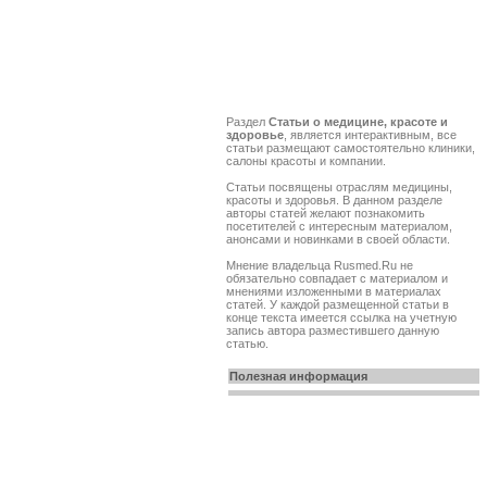
Раздел
Статьи о медицине, красоте и
здоровье
, является интерактивным, все
статьи размещают самостоятельно клиники,
салоны красоты и компании.
Cтатьи посвящены отраслям медицины,
красоты и здоровья. В данном разделе
авторы статей желают познакомить
посетителей с интересным материалом,
анонсами и новинками в своей области.
Мнение владельца Rusmed.Ru не
обязательно совпадает с материалом и
мнениями изложенными в материалах
статей. У каждой размещенной статьи в
конце текста имеется ссылка на учетную
запись автора разместившего данную
статью.
Полезная информация