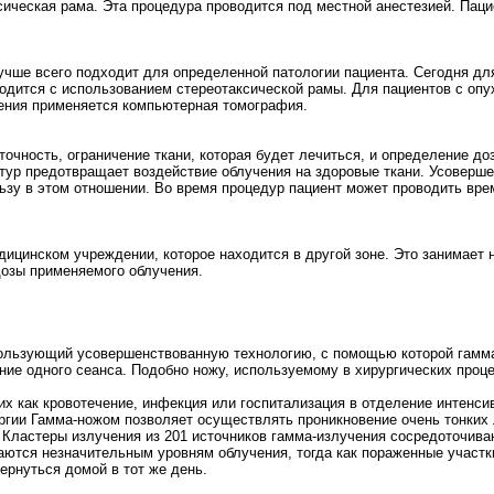
сическая рама. Эта процедура проводится под местной анестезией. Паци
учше всего подходит для определенной патологии пациента. Сегодня дл
одится с использованием стереотаксической рамы. Для пациентов с оп
чения применяется компьютерная томография.
ность, ограничение ткани, которая будет лечиться, и определение до
тур предотвращает воздействие облучения на здоровые ткани. Усоверш
у в этом отношении. Во время процедур пациент может проводить вре
дицинском учреждении, которое находится в другой зоне. Это занимает 
дозы применяемого облучения.
спользующий усовершенствованную технологию, с помощью которой гамм
ние одного сеанса. Подобно ножу, используемому в хирургических проц
их как кровотечение, инфекция или госпитализация в отделение интенси
гии Гамма-ножом позволяет осуществлять проникновение очень тонких 
 Кластеры излучения из 201 источников гамма-излучения сосредоточива
аются незначительным уровням облучения, тогда как пораженные участк
ернуться домой в тот же день.