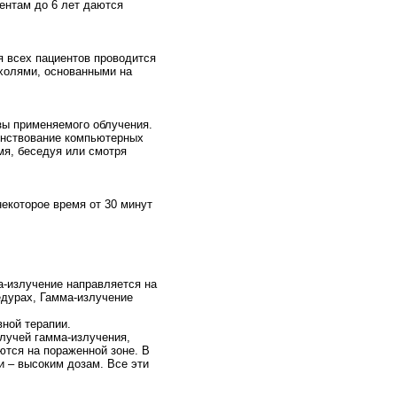
ентам до 6 лет даются
я всех пациентов проводится
ухолями, основанными на
зы применяемого облучения.
енствование компьютерных
мя, беседуя или смотря
некоторое время от 30 минут
а-излучение направляется на
едурах, Гамма-излучение
вной терапии.
лучей гамма-излучения,
ются на пораженной зоне. В
и – высоким дозам. Все эти