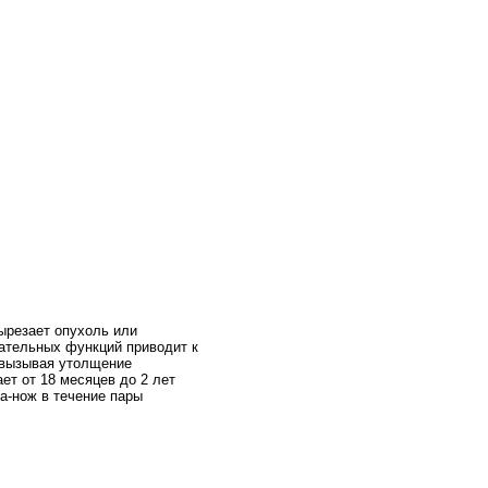
ырезает опухоль или
тательных функций приводит к
, вызывая утолщение
ет от 18 месяцев до 2 лет
а-нож в течение пары