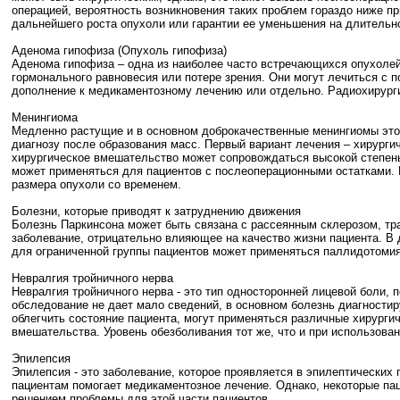
операцией, вероятность возникновения таких проблем гораздо ниже 
дальнейшего роста опухоли или гарантии ее уменьшения на длительн
Аденома гипофиза (Опухоль гипофиза)
Аденома гипофиза – одна из наиболее часто встречающихся опухолей
гормонального равновесия или потере зрения. Они могут лечиться с 
дополнение к медикаментозному лечению или отдельно. Радиохирург
Менингиома
Медленно растущие и в основном доброкачественные менингиомы это
диагнозу после образования масс. Первый вариант лечения – хирург
хирургическое вмешательство может сопровождаться высокой степень
может применяться для пациентов с послеоперационными остатками. 
размера опухоли со временем.
Болезни, которые приводят к затруднению движения
Болезнь Паркинсона может быть связана с рассеянным склерозом, тр
заболевание, отрицательно влияющее на качество жизни пациента. В
для ограниченной группы пациентов может применяться паллидотомия 
Невралгия тройничного нерва
Невралгия тройничного нерва - это тип односторонней лицевой боли, 
обследование не дает мало сведений, в основном болезнь диагностир
облегчить состояние пациента, могут применяться различные хирурги
вмешательства. Уровень обезболивания тот же, что и при использова
Эпилепсия
Эпилепсия - это заболевание, которое проявляется в эпилептических
пациентам помогает медикаментозное лечение. Однако, некоторые па
решением проблемы для этой части пациентов.