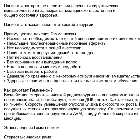
Пациенты, которые не в состоянии перенести хирургическое
вмешательство из-за возраста, медицинского состояния и
общего состояния здоровья.
Пациенты, отказавшиеся от открытой хирургии
Преимущества лечения Гамма-ножом
• Исключает необходимость открытой операции при многих опухолях м
• Небольшие послеоперационные побочные эффекты
• Нет необходимости в общей анестезии
• Пациент может вернуться домой в тот же день
• Нет периода восстановления
• Без сбривания или выпадения волос
• Большая польза и минимум неудобств
• Быстрый возврат к работе
• Дешевле по сравнению с некоторыми хирургическими вмешательств
• Здоровые ткани мозга подвергаются очень низким дозам облучения
Как работает Гамма-нож?
Воздействие стереотаксической радиохирургии на оперируемые ткани 
пораженные ткани, он действует, изменяя ДНК клеток. Как таковые, 
их гибели. Скорость уменьшения опухоли близка к скорости их роста
сосудистых стенок и их прогрессирующую закупорку. Со временем про
при доброкачественных опухолях и AVM, в виду большей скорости их 
месяцев.
Этапы лечения Гамма-ножом
Стереотаксическая рама: