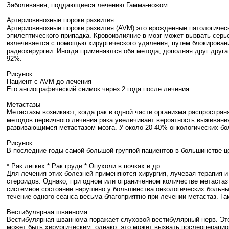
Заболевания, поддающиеся лечению Гамма-ножом:
Артериовенозные пороки развития
Артериовенозные пороки развития (AVM) это врожденные патологическ
эпилептического припадка. Кровоизлияние в мозг может вызвать сер
излечивается с помощью хирургического удаления, путем блокирован
радиохирургии. Иногда применяются оба метода, дополняя друг друга
92%.
Рисунок
Пациент с AVM до лечения
Его ангиографический снимок через 2 года после лечения
Метастазы
Метастазы возникают, когда рак в одной части организма распростран
методов первичного лечения рака увеличивает вероятность выживания
развивающимся метастазом мозга. У около 20-40% онкологических бо
Рисунок
В последние годы самой большой группой пациентов в большинстве ц
* Рак легких * Рак груди * Опухоли в почках и др.
Для лечения этих болезней применяются хирургия, лучевая терапия и
стероидов. Однако, при одном или ограниченном количестве метастаз
системное состояние нарушено у большинства онкологических больны
течение одного сеанса весьма благоприятно при лечении метастаз. Г
Вестибулярная шваннома
Вестибулярная шваннома поражает слуховой вестибулярный нерв. Это
может быть хирургическим, однако, это может вызвать послеоперацио