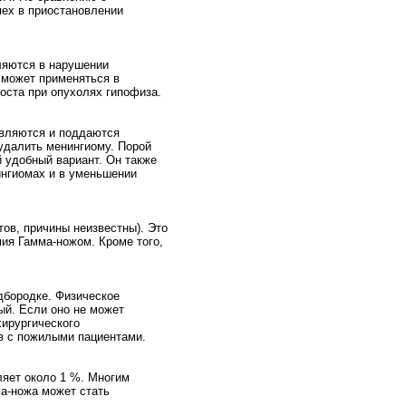
пех в приостановлении
ляются в нарушении
 может применяться в
оста при опухолях гипофиза.
являются и поддаются
удалить менингиому. Порой
 удобный вариант. Он также
ингиомах и в уменьшении
ов, причины неизвестны). Это
ия Гамма-ножом. Кроме того,
одбородке. Физическое
ый. Если оно не может
хирургического
ев с пожилыми пациентами.
ляет около 1 %. Многим
а-ножа может стать