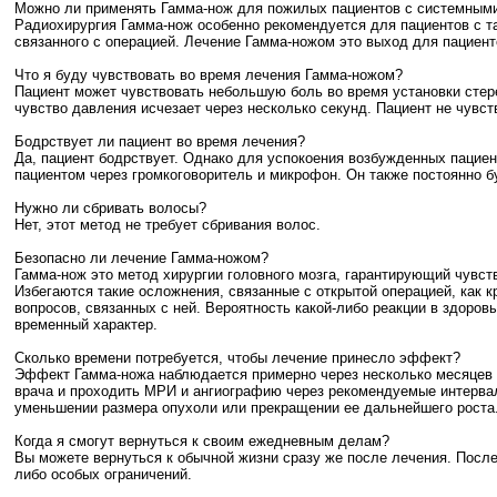
Можно ли применять Гамма-нож для пожилых пациентов с системным
Радиохирургия Гамма-нож особенно рекомендуется для пациентов с т
связанного с операцией. Лечение Гамма-ножом это выход для пациент
Что я буду чувствовать во время лечения Гамма-ножом?
Пациент может чувствовать небольшую боль во время установки стер
чувство давления исчезает через несколько секунд. Пациент не чувств
Бодрствует ли пациент во время лечения?
Да, пациент бодрствует. Однако для успокоения возбужденных пациен
пациентом через громкоговоритель и микрофон. Он также постоянно б
Нужно ли сбривать волосы?
Нет, этот метод не требует сбривания волос.
Безопасно ли лечение Гамма-ножом?
Гамма-нож это метод хирургии головного мозга, гарантирующий чувс
Избегаются такие осложнения, связанные с открытой операцией, как к
вопросов, связанных с ней. Вероятность какой-либо реакции в здоровы
временный характер.
Сколько времени потребуется, чтобы лечение принесло эффект?
Эффект Гамма-ножа наблюдается примерно через несколько месяцев и
врача и проходить МРИ и ангиографию через рекомендуемые интервал
уменьшении размера опухоли или прекращении ее дальнейшего роста
Когда я смогут вернуться к своим ежедневным делам?
Вы можете вернуться к обычной жизни сразу же после лечения. После 
либо особых ограничений.