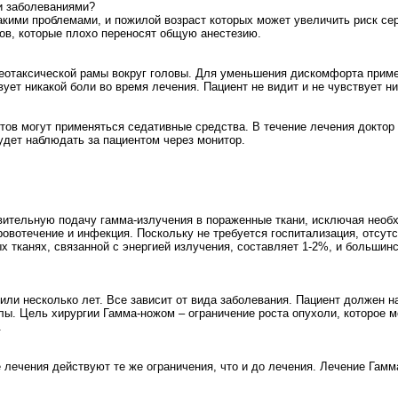
и заболеваниями?
акими проблемами, и пожилой возраст которых может увеличить риск се
ов, которые плохо переносят общую анестезию.
еотаксической рамы вокруг головы. Для уменьшения дискомфорта приме
ует никакой боли во время лечения. Пациент не видит и не чувствует ни
тов могут применяться седативные средства. В течение лечения доктор
удет наблюдать за пациентом через монитор.
твительную подачу гамма-излучения в пораженные ткани, исключая необ
ровотечение и инфекция. Поскольку не требуется госпитализация, отсут
х тканях, связанной с энергией излучения, составляет 1-2%, и большинс
ли несколько лет. Все зависит от вида заболевания. Пациент должен 
ы. Цель хирургии Гамма-ножом – ограничение роста опухоли, которое м
.
лечения действуют те же ограничения, что и до лечения. Лечение Гамма