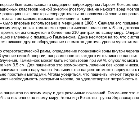
первые был использован в медицине нейрохирургом Ларсом Лекселлем.
ационных кластеров низкой энергии (поэтому она не наносит вред мозго
ти радиационные кластеры сосредоточены на пораженной зоне и направ
 мозга, тем самым, вызывая изменения в ткани.
 было впервые использовано в медицине в 1968 г. Сначала его примене
сему миру, но как только его терапевтическая полезность была доказан
время, он используется в более чем 210 центрах по всему миру. Опираяс
ешно излечены с помощью Гамма-ножа. Даже несмотря на то, что систем
емя никакое другое оборудование не смогло достичь уровня чувствитель
ю стереотаксической рамы, определение пораженной зоны внутри череп
лучение низкой энергии, направленное из каждого источника не наносит
 облучения. Гамма-нож может быть использован при AVM, опухолях мозг
чем 3.5 см. Для пациентов это возможность лечения без крови и ножа.
 занимает всего пару часов. Большинство пациентов может вернуться к
ьно простыми методами. Чтобы убедиться, что пациенты имеют такую в
ает необходимость раскрытия черепа, он удовлетворяет потребность в 
а пациентов по всему миру и для различных показаний. Гамма-нож это «
ов было вылечено по всему миру. Больница Козятагы Группа Здравоохра