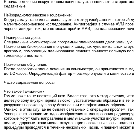
В начале лечения вокруг головы пациента устанавливается стереотак
седативные.
Нейрорадиологическое изображение:
Когда рама установлена, используется метод изображения, который л
магнитно-резонансное исследование. Ангиография в случае AVM пров
черепе, или для тех, кто не может пройти МРИ, при планировании ле
Планирование дозы:
Специальные компьютерные программы планирования дают большую точ
Применение блокирования в опухолях соседних чувствительных струк
программ, помогающих планированию лечения приносят большую польз
телевизор в постели.
Применение облучения:
После разработки плана лечения на компьютере, он применяется в ме
до 1-2 часов. Определяющий фактор – размер опухоли и количество 
Часто задаваемые вопросы:
Что такое Гамма-нож?
Гамма-нож это не настоящий нож. Более того, это метод лечения, и
целевую зону внутри черепа высоко чувствительным образом и в тече
разрушает пораженную зону безопасным и эффективным образом.
Однако, в этом случае не бывает связанных с операцией проблем, так
Усовершенствование методов изображения и планирования радиохирур
которые могут быть направлены в мельчайшие участки внутри черепа.
целом, здоровые ткани мозга, окружающие пораженные зоны, подверг
процедуры проводятся в течение нескольких часов, и пациент может в