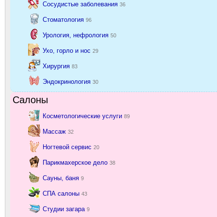
Сосудистые заболевания
36
Стоматология
96
Урология, нефрология
50
Ухо, горло и нос
29
Хирургия
83
Эндокринология
30
Салоны
Косметологические услуги
89
Массаж
32
Ногтевой сервис
20
Парикмахерское дело
38
Сауны, баня
9
СПА салоны
43
Студии загара
9