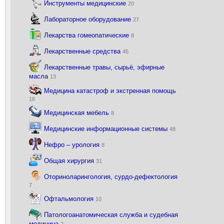
Инструменты медицинские
20
Лабораторное оборудование
27
Лекарства гомеопатические
8
Лекарственные средства
45
Лекарственные травы, сырьё, эфирные
масла
13
Медицина катастроф и экстренная помощь
16
Медицинская мебель
8
Медицинские информационные системы
48
Нефро – урология
8
Общая хирургия
31
Оториноларингология, сурдо-дефектология
7
Офтальмология
10
Патологоанатомическая служба и судебная
медицина