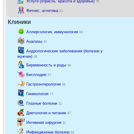
Услуги (отрасль: красота и здоровье)
75
Фитнес, атлетика
21
Клиники
Аллергология, иммунология
60
Анализы
47
Андрологические заболевания (болезни у
мужчин)
38
Беременность и роды
46
Бесплодие
47
Гастроэнтерология
56
Гинекология
77
Глазные болезни
31
Диетология и питание
47
Интимная хирургия
11
Инфекционные болезни
54