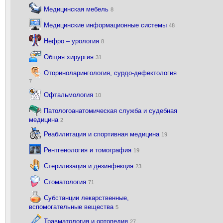
Медицинская мебель
8
Медицинские информационные системы
48
Нефро – урология
8
Общая хирургия
31
Оториноларингология, сурдо-дефектология
7
Офтальмология
10
Патологоанатомическая служба и судебная
медицина
2
Реабилитация и спортивная медицина
19
Рентгенология и томография
19
Стерилизация и дезинфекция
23
Стоматология
71
Субстанции лекарственные,
вспомогательные вещества
5
Травматология и ортопедия
27