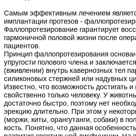
Самым эффективным лечением являетс
имплантации протезов - фаллопротезир
Фаллопротезирование гарантирует вос
гармоничной половой жизни после опер
пациентов.
Принцип фаллопротезирования основан
упругости полового члена и заключаетс
(вживлении) внутрь кавернозных тел па
силиконовых стержней или надувных ц
Известно, что возможность достигать и
свойственно только человеку. У животн
достаточно быстро, поэтому нет необх
эрекцию длительно. При этом у некот
(моржи, киты, орангутанги, собаки) в п
кость. Понятно, что данная особенност
развития эректильной дисфункции. На 