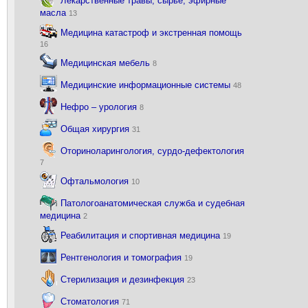
Лекарственные травы, сырьё, эфирные
масла
13
Медицина катастроф и экстренная помощь
16
Медицинская мебель
8
Медицинские информационные системы
48
Нефро – урология
8
Общая хирургия
31
Оториноларингология, сурдо-дефектология
7
Офтальмология
10
Патологоанатомическая служба и судебная
медицина
2
Реабилитация и спортивная медицина
19
Рентгенология и томография
19
Стерилизация и дезинфекция
23
Стоматология
71