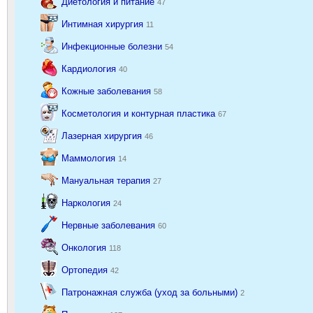
Диетология и питание
47
Интимная хирургия
11
Инфекционные болезни
54
Кардиология
40
Кожные заболевания
58
Косметология и контурная пластика
67
Лазерная хирургия
46
Маммология
14
Мануальная терапия
27
Наркология
24
Нервные заболевания
60
Онкология
118
Ортопедия
42
Патронажная служба (уход за больными)
2