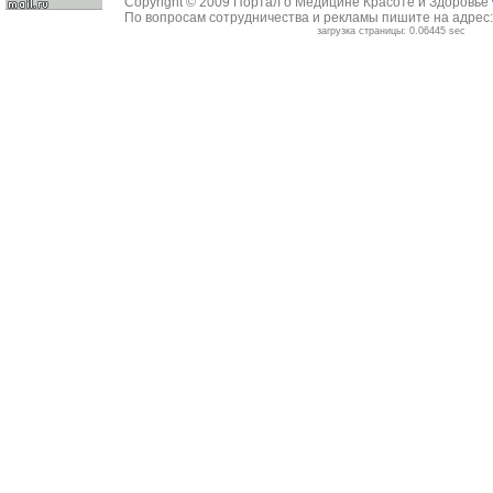
Copyright © 2009 Портал о Медицине Красоте и Здоровье
По вопросам сотрудничества и рекламы пишите на адрес
загрузка страницы: 0.06445 sec