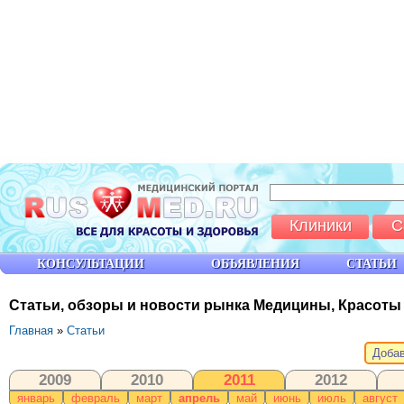
Клиники
С
КОНСУЛЬТАЦИИ
ОБЪЯВЛЕНИЯ
СТАТЬИ
Статьи, обзоры и новости рынка Медицины, Красоты
Главная
»
Статьи
Добав
2009
2010
2011
2012
январь
февраль
март
апрель
май
июнь
июль
август