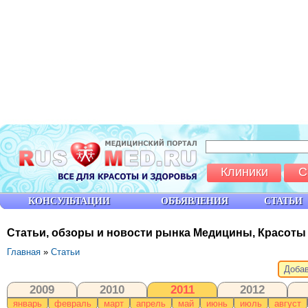
Клиники
С
КОНСУЛЬТАЦИИ
ОБЪЯВЛЕНИЯ
СТАТЬИ
Статьи, обзоры и новости рынка Медицины, Красоты
Главная
»
Статьи
Добав
2009
2010
2011
2012
январь
февраль
март
апрель
май
июнь
июль
август