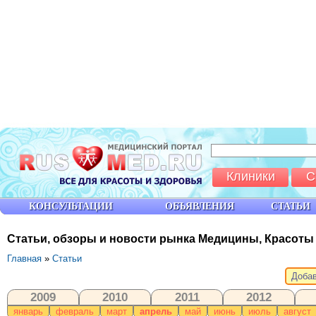
Клиники
С
КОНСУЛЬТАЦИИ
ОБЪЯВЛЕНИЯ
СТАТЬИ
Статьи, обзоры и новости рынка Медицины, Красоты
Главная
»
Статьи
Добав
2009
2010
2011
2012
январь
февраль
март
апрель
май
июнь
июль
август