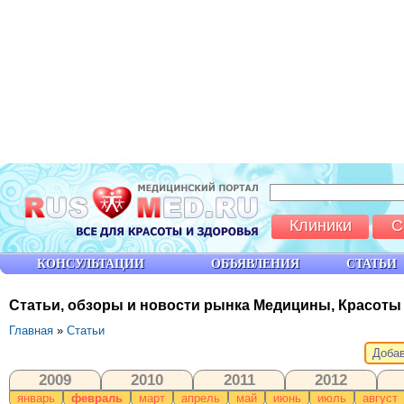
Клиники
С
КОНСУЛЬТАЦИИ
ОБЪЯВЛЕНИЯ
СТАТЬИ
Статьи, обзоры и новости рынка Медицины, Красоты
Главная
»
Статьи
Добав
2009
2010
2011
2012
январь
февраль
март
апрель
май
июнь
июль
август