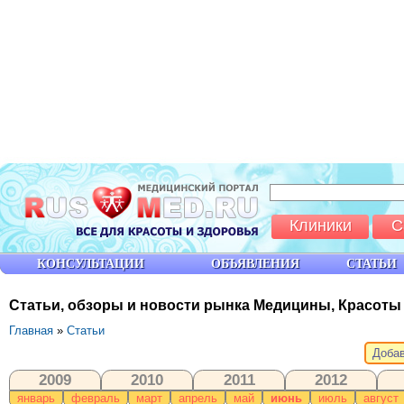
Клиники
С
КОНСУЛЬТАЦИИ
ОБЪЯВЛЕНИЯ
СТАТЬИ
Статьи, обзоры и новости рынка Медицины, Красоты
Главная
»
Статьи
Добав
2009
2010
2011
2012
январь
февраль
март
апрель
май
июнь
июль
август