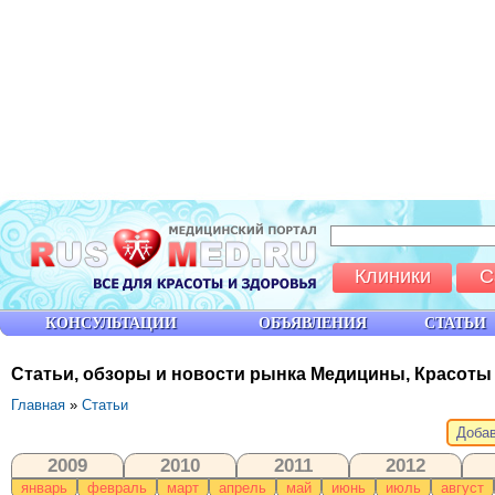
Клиники
С
КОНСУЛЬТАЦИИ
ОБЪЯВЛЕНИЯ
СТАТЬИ
Статьи, обзоры и новости рынка Медицины, Красоты
Главная
»
Статьи
Добав
2009
2010
2011
2012
январь
февраль
март
апрель
май
июнь
июль
август