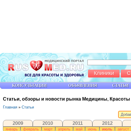
Клиники
С
КОНСУЛЬТАЦИИ
ОБЪЯВЛЕНИЯ
СТАТЬИ
Статьи, обзоры и новости рынка Медицины, Красоты
Главная
»
Статьи
Добав
2009
2010
2011
2012
январь
февраль
март
апрель
май
июнь
июль
август