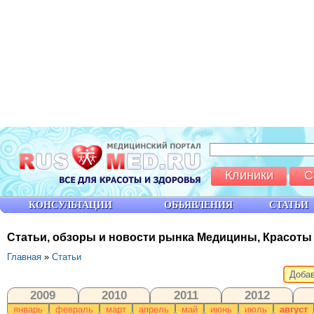
Клиники
С
КОНСУЛЬТАЦИИ
ОБЪЯВЛЕНИЯ
СТАТЬИ
Статьи, обзоры и новости рынка Медицины, Красоты
Главная
»
Статьи
Добав
2009
2010
2011
2012
январь
февраль
март
апрель
май
июнь
июль
август