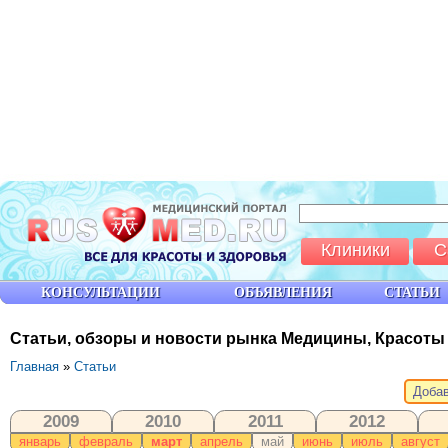
Клиники
С
КОНСУЛЬТАЦИИ
ОБЪЯВЛЕНИЯ
СТАТЬИ
Статьи, обзоры и новости рынка Медицины, Красоты
Главная
»
Статьи
Добав
2009
2010
2011
2012
январь
февраль
март
апрель
май
июнь
июль
август